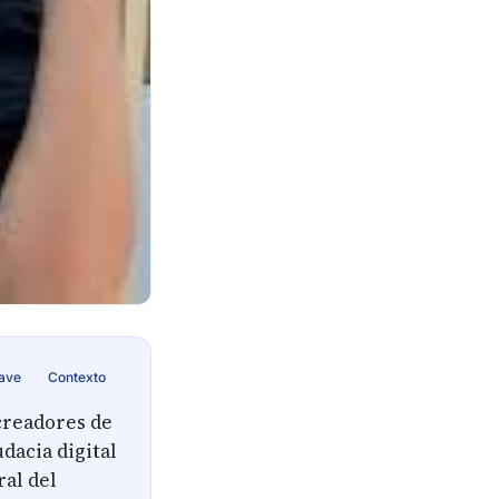
lave
Contexto
creadores de
dacia digital
ral del