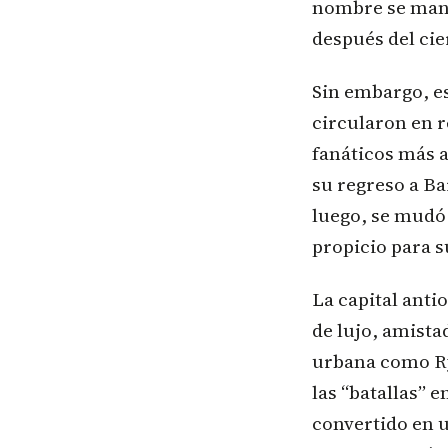
nombre se mant
después del cie
Sin embargo, e
circularon en r
fanáticos más a
su regreso a Ba
luego, se mudó
propicio para s
La capital anti
de lujo, amista
urbana como Ry
las “batallas” 
convertido en u