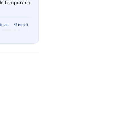
nda temporada
👍 Útil
👎 No útil