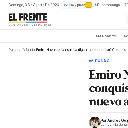
Domingo, 9 De Agosto De 2026
•
☀
Bucaramanga
—
T
Pico y placa
—
SANTANDER · DESDE 1942
Área Metro
Ac
▾
Portada
/
A fondo
/
A FONDO
Emiro N
conquis
nuevo 
Por
Andrés Qui
La risa y la denu