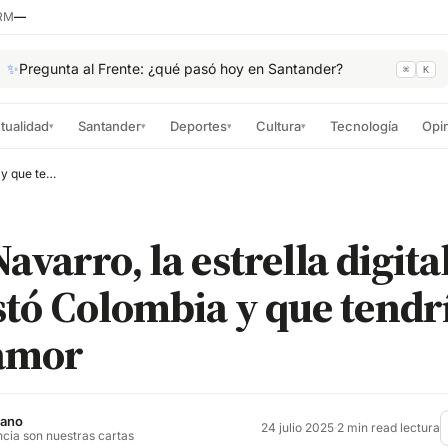
RM
—
✨
Pregunta al Frente: ¿qué pasó hoy en Santander?
⌘
K
tualidad
Santander
Deportes
Cultura
Tecnología
Opi
▾
▾
▾
▾
Emiro Navarro, la estrella digital que conquistó Colombia y que tendría un nuevo amor
avarro, la estrella digita
tó Colombia y que tendr
amor
jano
24 julio 2025
·
2 min read lectura
ncia son nuestras cartas