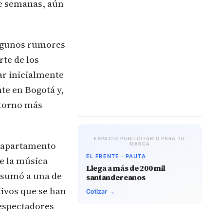
te semanas, aún
Algunos rumores
te de los
ar inicialmente
te en Bogotá y,
ntorno más
ESPACIO PUBLICITARIO PARA TU
n apartamento
MARCA
EL FRENTE · PAUTA
e la música
Llega a más de 200 mil
 sumó a una de
santandereanos
tivos que se han
Cotizar →
 espectadores