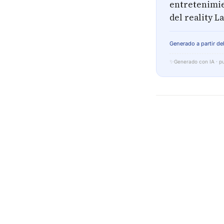
entretenimie
del reality L
Generado a partir del
✨
Generado con IA · pu