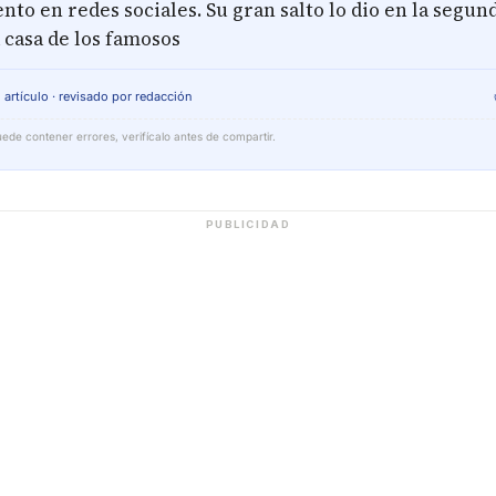
nto en redes sociales. Su gran salto lo dio en la segu
a casa de los famosos
 artículo · revisado por redacción
ede contener errores, verifícalo antes de compartir.
PUBLICIDAD