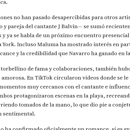
ca.
ones no han pasado desapercibidas para otros artis
 y pareja del cantante J Balvin— se sumó reciente
 y ya se habla de un próximo encuentro presencial 
 York. Incluso Maluma ha mostrado interés en parti
cance y la credibilidad que Navarro ha ganado en la
 torbellino de fama y colaboraciones, también hub
 amorosa. En TikTok circularon videos donde se le
omentos muy cercanos con el cantante e influenc
mbos protagonizaron escenas en la playa, recreand
riendo tomados de la mano, lo que dio pie a conje
n sentimental.
 ha confirmado oficialmente un romance, sí es ev