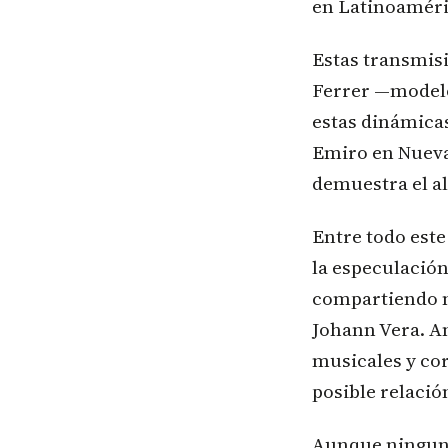
en Latinoaméri
Estas transmisi
Ferrer —modelo
estas dinámicas
Emiro en Nueva
demuestra el al
Entre todo este
la especulación
compartiendo m
Johann Vera. A
musicales y cor
posible relació
Aunque ninguno