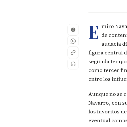
E
miro Navar
de conten
audacia di
figura central d
segunda tempor
como tercer fin
entre los infl
Aunque no se co
Navarro, con su
los favoritos d
eventual campeó