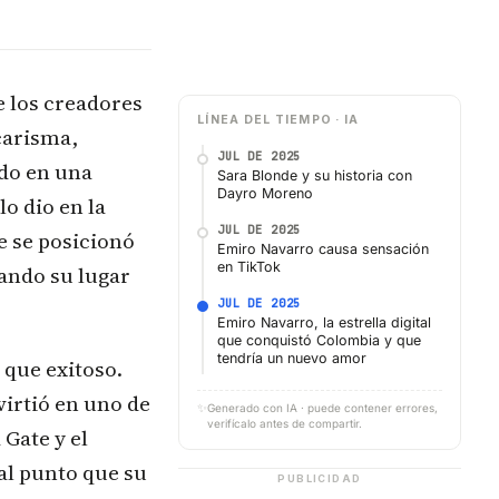
e los creadores
LÍNEA DEL TIEMPO · IA
carisma,
JUL DE 2025
ido en una
Sara Blonde y su historia con
Dayro Moreno
lo dio en la
JUL DE 2025
e se posicionó
Emiro Navarro causa sensación
en TikTok
dando su lugar
JUL DE 2025
Emiro Navarro, la estrella digital
que conquistó Colombia y que
tendría un nuevo amor
 que exitoso.
virtió en uno de
✨
Generado con IA · puede contener errores,
verifícalo antes de compartir.
Gate y el
al punto que su
PUBLICIDAD