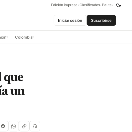
Edición impresa
•
Clasificados
•
Pauta
•
Iniciar sesión
Suscribirse
nión
Colombia
▾
▾
l que
ía un