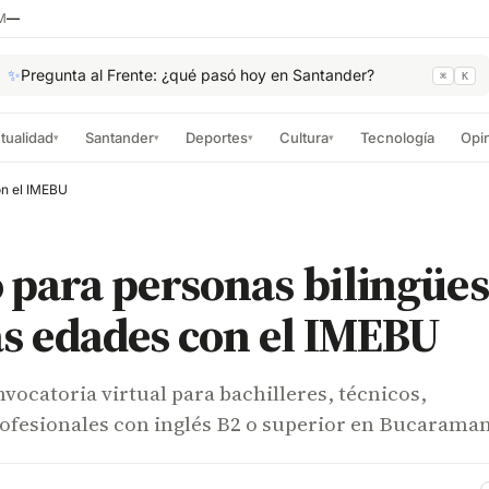
M
—
✨
Pregunta al Frente: ¿qué pasó hoy en Santander?
⌘
K
tualidad
Santander
Deportes
Cultura
Tecnología
Opi
▾
▾
▾
▾
on el IMEBU
para personas bilingües
as edades con el IMEBU
ocatoria virtual para bachilleres, técnicos,
rofesionales con inglés B2 o superior en Bucarama