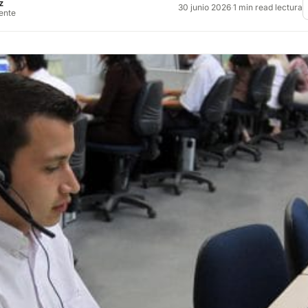
z
30 junio 2026
·
1 min read lectura
rente