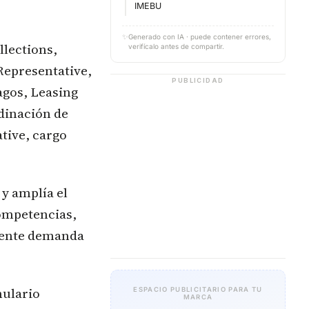
IMEBU
✨
Generado con IA · puede contener errores,
llections,
verifícalo antes de compartir.
Representative,
PUBLICIDAD
agos, Leasing
dinación de
tive, cargo
 y amplía el
competencias,
ciente demanda
mulario
ESPACIO PUBLICITARIO PARA TU
MARCA