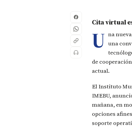
Cita virtual 
U
na nueva
una convo
tecnólogo
de cooperación 
actual.
El Instituto M
IMEBU, anunció 
mañana, en moda
opciones afines
soporte operati