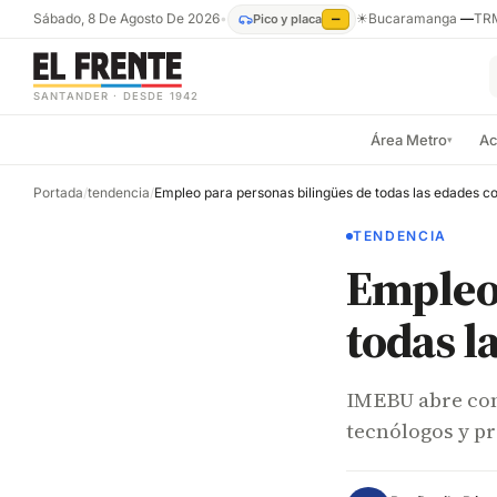
Sábado, 8 De Agosto De 2026
•
☀
Bucaramanga
—
TR
Pico y placa
—
SANTANDER · DESDE 1942
Área Metro
Ac
▾
Portada
/
tendencia
/
Empleo para personas bilingües de todas las edades c
TENDENCIA
Empleo 
todas l
IMEBU abre conv
tecnólogos y p