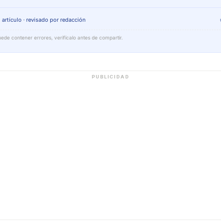
 artículo · revisado por redacción
ede contener errores, verifícalo antes de compartir.
PUBLICIDAD