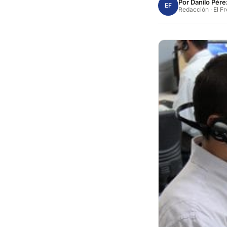
Por
Danilo Pére
EF
Redacción · El F