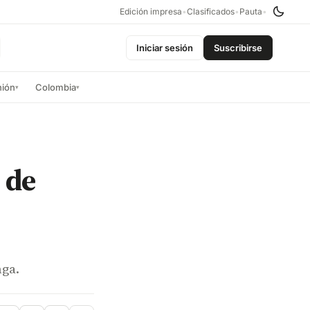
Edición impresa
•
Clasificados
•
Pauta
•
Iniciar sesión
Suscribirse
nión
Colombia
▾
▾
 de
nga.