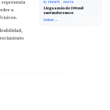
a representa
EL FRENTE · PAUTA
Llega a más de 200 mil
ceder a
santandereanos
écnicos.
Cotizar →
leabilidad,
crecimiento