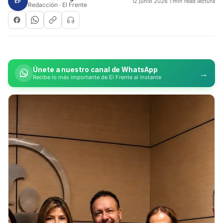
EF
12 junio 2026
·
1 min read lectura
Redacción · El Frente
Únete a nuestro canal de WhatsApp
→
Recibe lo más importante de El Frente al instante