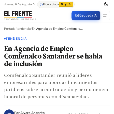
Jueves, 6 De Agosto De 2026
Pico y placa
5 y 6
✨
Búsqueda IA
SANTANDER · DESDE 1942
Portada
/
tendencia
/
En Agencia de Empleo Comfenalco Santander se habla de inclusión
TENDENCIA
En Agencia de Empleo
Comfenalco Santander se habla
de inclusión
Comfenalco Santander reunió a líderes
empresariales para abordar lineamientos
jurídicos sobre la contratación y permanencia
laboral de personas con discapacidad.
Por
Alvaro Angarita