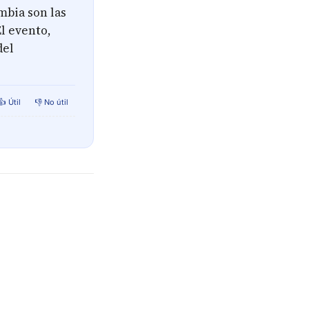
mbia son las
El evento,
del
👍 Útil
👎 No útil