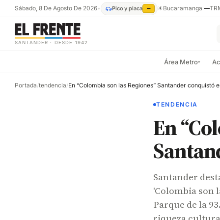
Sábado, 8 De Agosto De 2026
•
☀
Bucaramanga
—
TR
Pico y placa
—
SANTANDER · DESDE 1942
Área Metro
Ac
▾
Portada
/
tendencia
/
En “Colombia son las Regiones” Santander conquistó 
TENDENCIA
En “Col
Santand
Santander dest
'Colombia son l
Parque de la 93
riqueza cultura