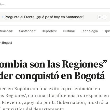
M
—
✨
Pregunta al Frente: ¿qué pasó hoy en Santander?
⌘
K
tualidad
Santander
Deportes
Cultura
Tecnología
Opi
▾
▾
▾
▾
en Bogotá
ombia son las Regiones”
er conquistó en Bogotá
acó en Bogotá con una exitosa presentación en
as Regiones', con una alta afluencia a su espacio en 
. El evento, apoyado por la Gobernación, mostró la
l y turística del departamento.