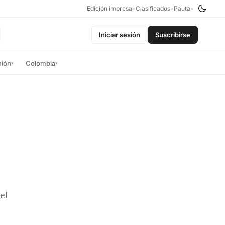
Edición impresa
•
Clasificados
•
Pauta
•
Iniciar sesión
Suscribirse
nión
Colombia
▾
▾
el