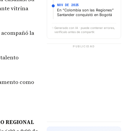
NOV DE 2025
ante vitrina
En “Colombia son las Regiones”
Santander conquistó en Bogotá
✨
Generado con IA · puede contener errores,
, acompañó la
verifícalo antes de compartir.
PUBLICIDAD
 talento
rtamento como
RO REGIONAL