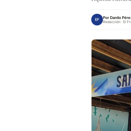
Por
Danilo Pére
EF
Redacción · El F