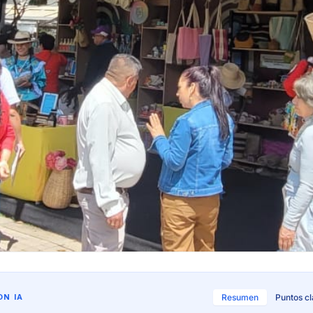
N IA
Resumen
Puntos c