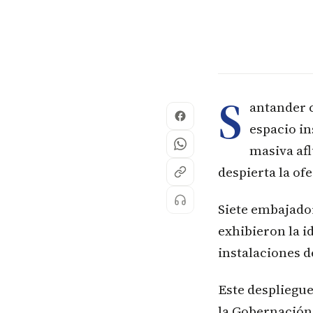
S
antander c
espacio in
masiva afl
despierta la ofe
Siete embajador
exhibieron la i
instalaciones d
Este despliegue
la Gobernación y