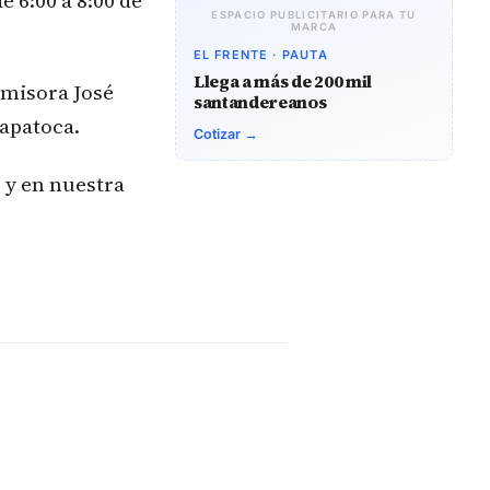
e 6:00 a 8:00 de
ESPACIO PUBLICITARIO PARA TU
MARCA
EL FRENTE · PAUTA
Llega a más de 200 mil
Emisora José
santandereanos
apatoca.
Cotizar →
 y en nuestra