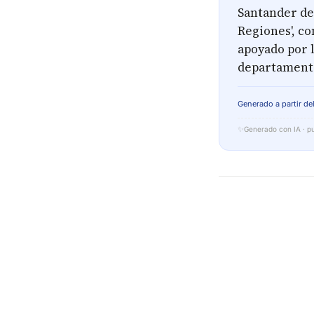
Santander de
Regiones', co
apoyado por l
departament
Generado a partir del
✨
Generado con IA · pu