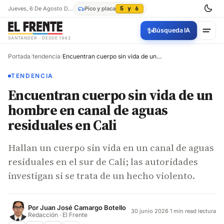
Jueves, 6 De Agosto De 2026
Pico y placa
5 y 6
✨
Búsqueda IA
SANTANDER · DESDE 1942
Portada
/
tendencia
/
Encuentran cuerpo sin vida de un hombre en canal de aguas residuales en Cali
TENDENCIA
Encuentran cuerpo sin vida de un
hombre en canal de aguas
residuales en Cali
Hallan un cuerpo sin vida en un canal de aguas
residuales en el sur de Cali; las autoridades
investigan si se trata de un hecho violento.
Por
Juan José Camargo Botello
30 junio 2026
·
1 min read lectura
Redacción · El Frente