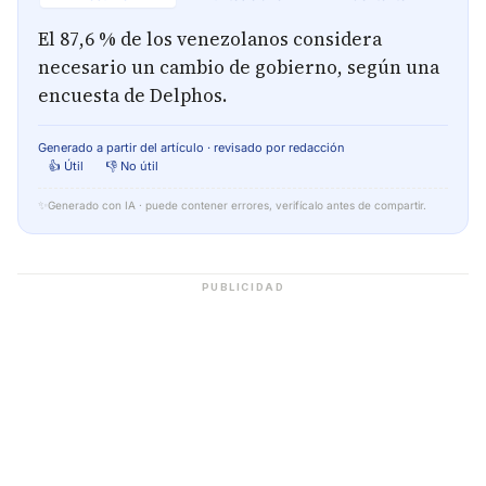
El 87,6 % de los venezolanos considera
necesario un cambio de gobierno, según una
encuesta de Delphos.
Generado a partir del artículo · revisado por redacción
👍 Útil
👎 No útil
✨
Generado con IA · puede contener errores, verifícalo antes de compartir.
PUBLICIDAD