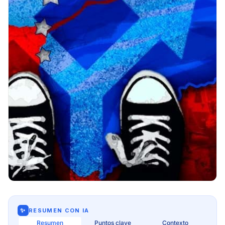
✨
RESUMEN CON IA
Resumen
Puntos clave
Contexto