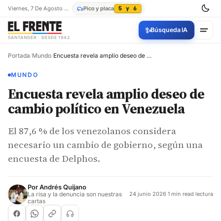
Viernes, 7 De Agosto De 2026
Pico y placa
5 y 6
✨
Búsqueda IA
SANTANDER · DESDE 1942
Portada
/
Mundo
/
Encuesta revela amplio deseo de cambio político en Venezuela
MUNDO
Encuesta revela amplio deseo de
cambio político en Venezuela
El 87,6 % de los venezolanos considera
necesario un cambio de gobierno, según una
encuesta de Delphos.
Por
Andrés Quijano
La risa y la denuncia son nuestras
24 junio 2026
·
1 min read lectura
cartas