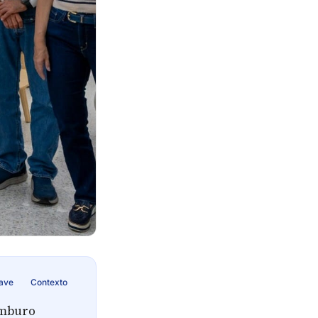
lave
Contexto
amburo