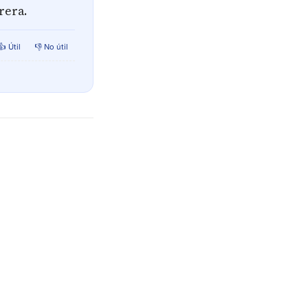
rera.
👍 Útil
👎 No útil