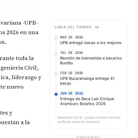
livariana -UPB-
LÍNEA DEL TIEMPO · IA
s 2026 en una
MAR DE 2024
os.
UPB entregó becas a los mejores
JUL DE 2024
rante toda la
Reunión de bienvenida a becarios
RumBo
geniería Civil,
FEB DE 2025
ca, liderazgo y
UPB Bucaramanga entrega 41
becas
ste nuevo
JUN DE 2026
Entrega de Beca Luis Enrique
Aramburo Bolaños 2026
tes y
✨
Generado con IA · puede contener errores,
uestan a la
verifícalo antes de compartir.
PUBLICIDAD