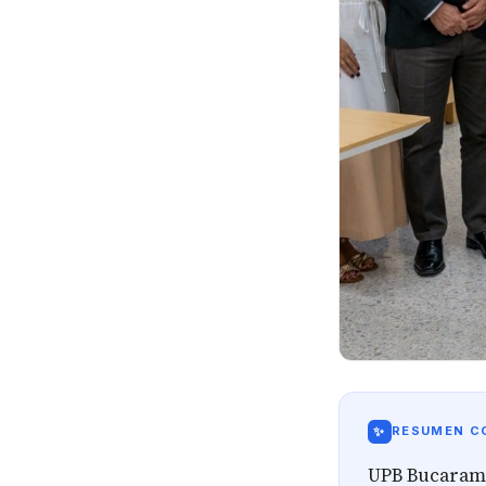
✨
RESUMEN CO
UPB Bucarama