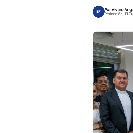
Por
Alvaro Anga
EF
Redacción · El F