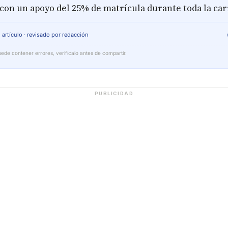
 con un apoyo del 25% de matrícula durante toda la car
 artículo · revisado por redacción
ede contener errores, verifícalo antes de compartir.
PUBLICIDAD