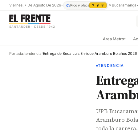
Viernes, 7 De Agosto De 2026
•
☀
Bucaramanga
Pico y placa
7 y 8
SANTANDER · DESDE 1942
Área Metro
Ac
▾
Portada
/
tendencia
/
Entrega de Beca Luis Enrique Aramburo Bolaños 2026
TENDENCIA
Entrega
Arambu
UPB Bucaramang
Aramburo Bolañ
toda la carrera.