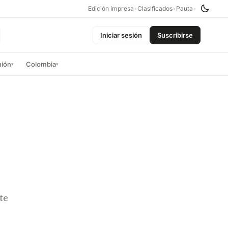
Edición impresa
•
Clasificados
•
Pauta
•
Iniciar sesión
Suscribirse
nión
Colombia
▾
▾
te