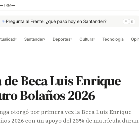
—
TRM
—
✨
Pregunta al Frente: ¿qué pasó hoy en Santander?
⌘
K
tualidad
Santander
Deportes
Cultura
Tecnología
Opi
▾
▾
▾
▾
 de Beca Luis Enrique
ro Bolaños 2026
a otorgó por primera vez la Beca Luis Enrique
os 2026 con un apoyo del 25% de matrícula duran