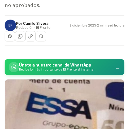
no aprobados.
Por
Camilo Silvera
EF
3 diciembre 2025
·
2 min read lectura
Redacción · El Frente
Únete a nuestro canal de WhatsApp
→
Recibe lo más importante de El Frente al instante