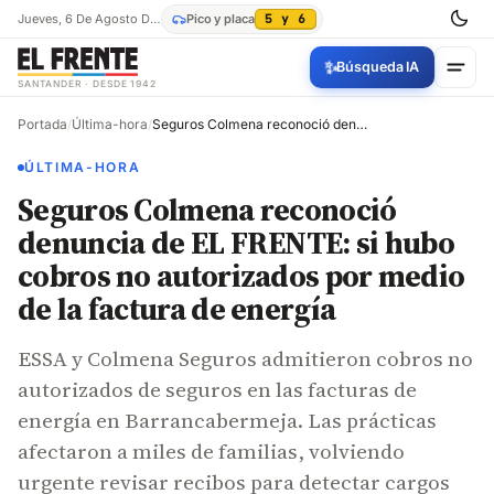
Jueves, 6 De Agosto De 2026
Pico y placa
5 y 6
✨
Búsqueda IA
SANTANDER · DESDE 1942
Portada
/
Última-hora
/
Seguros Colmena reconoció denuncia de EL FRENTE: si hubo cobros no autorizados por medio de la factura de energía
ÚLTIMA-HORA
Seguros Colmena reconoció
denuncia de EL FRENTE: si hubo
cobros no autorizados por medio
de la factura de energía
ESSA y Colmena Seguros admitieron cobros no
autorizados de seguros en las facturas de
energía en Barrancabermeja. Las prácticas
afectaron a miles de familias, volviendo
urgente revisar recibos para detectar cargos