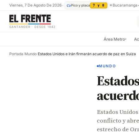
Viernes, 7 De Agosto De 2026
•
☀
Bucaramanga
Pico y placa
7 y 8
SANTANDER · DESDE 1942
Área Metro
Ac
▾
Portada
/
Mundo
/
Estados Unidos e Irán firmarán acuerdo de paz en Suiza
MUNDO
Estados
acuerdo
Estados Unidos 
conflicto y abr
estrecho de Or