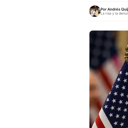
Por
Andrés Qui
La risa y la denu