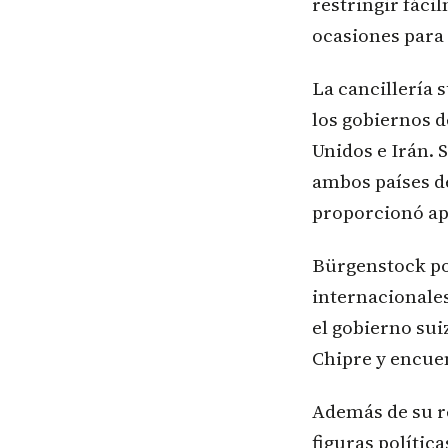
restringir fáci
ocasiones para 
La cancillería 
los gobiernos d
Unidos e Irán. 
ambos países de
proporcionó ap
Bürgenstock po
internacionales
el gobierno su
Chipre y encue
Además de su r
figuras política