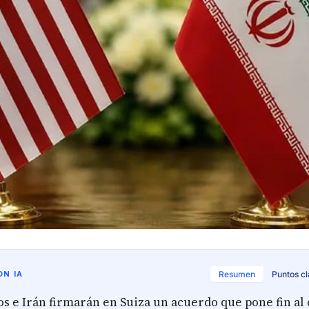
N IA
Resumen
Puntos c
s e Irán firmarán en Suiza un acuerdo que pone fin al 