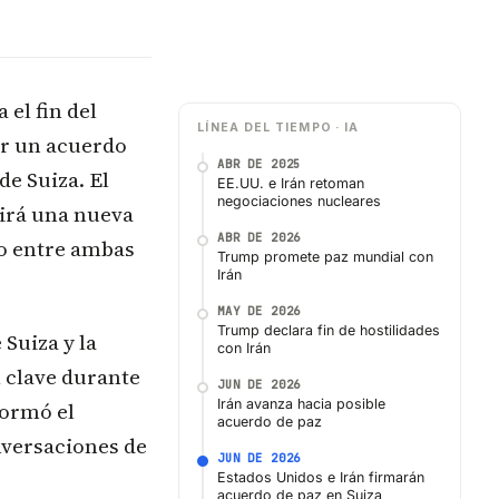
 el fin del
LÍNEA DEL TIEMPO · IA
ar un acuerdo
ABR DE 2025
e Suiza. El
EE.UU. e Irán retoman
negociaciones nucleares
rirá una nueva
ABR DE 2026
vo entre ambas
Trump promete paz mundial con
Irán
MAY DE 2026
Trump declara fin de hostilidades
Suiza y la
con Irán
 clave durante
JUN DE 2026
Irán avanza hacia posible
formó el
acuerdo de paz
nversaciones de
JUN DE 2026
Estados Unidos e Irán firmarán
acuerdo de paz en Suiza