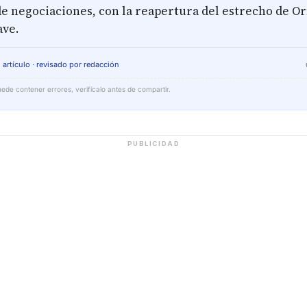
 de negociaciones, con la reapertura del estrecho de 
ave.
 artículo · revisado por redacción
ede contener errores, verifícalo antes de compartir.
PUBLICIDAD