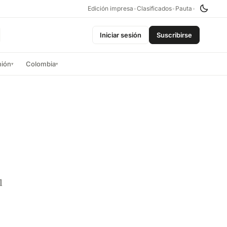
Edición impresa
•
Clasificados
•
Pauta
•
Iniciar sesión
Suscribirse
nión
Colombia
▾
▾
l