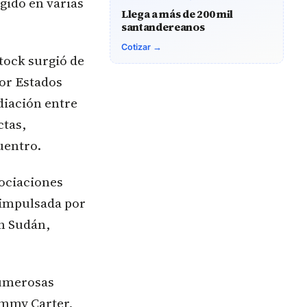
egido en varias
Llega a más de 200 mil
santandereanos
Cotizar →
tock surgió de
por Estados
diación entre
ctas,
uentro.
ociaciones
 impulsada por
n Sudán,
numerosas
Jimmy Carter,