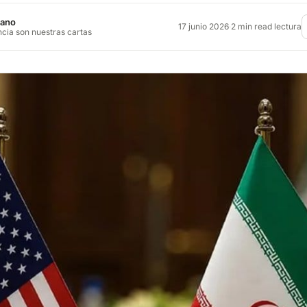
jano
17 junio 2026
·
2 min read lectura
ncia son nuestras cartas