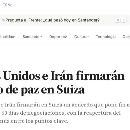
—
TRM
—
✨
Pregunta al Frente: ¿qué pasó hoy en Santander?
⌘
K
tualidad
Santander
Deportes
Cultura
Tecnología
Opi
▾
▾
▾
▾
 Unidos e Irán firmarán
 de paz en Suiza
e Irán firmarán en Suiza un acuerdo que pone fin a
e 60 días de negociaciones, con la reapertura del
muz entre los puntos clave.