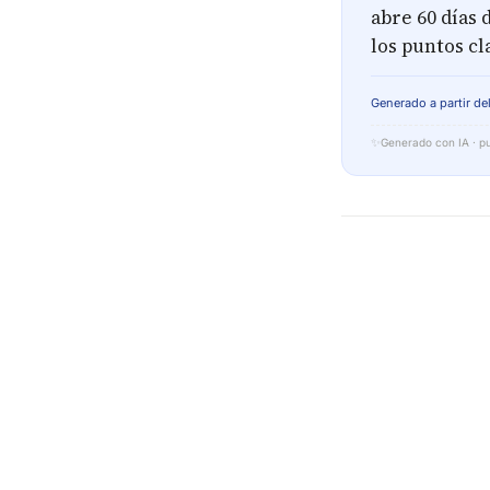
abre 60 días
los puntos cl
Generado a partir del
✨
Generado con IA · pu