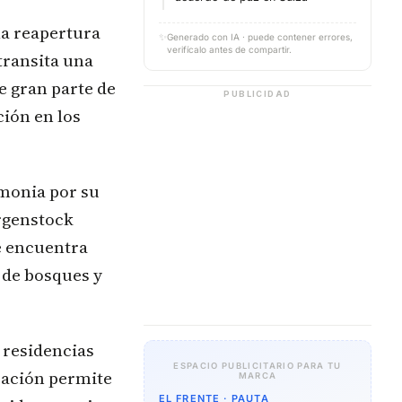
la reapertura
✨
Generado con IA · puede contener errores,
verifícalo antes de compartir.
transita una
e gran parte de
PUBLICIDAD
ción en los
monia por su
rgenstock
e encuentra
 de bosques y
, residencias
ESPACIO PUBLICITARIO PARA TU
cación permite
MARCA
EL FRENTE · PAUTA