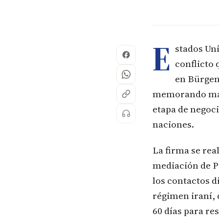
E
stados Uni
conflicto 
en Bürgens
memorando marc
etapa de negoci
naciones.
La firma se rea
mediación de P
los contactos 
régimen iraní,
60 días para r