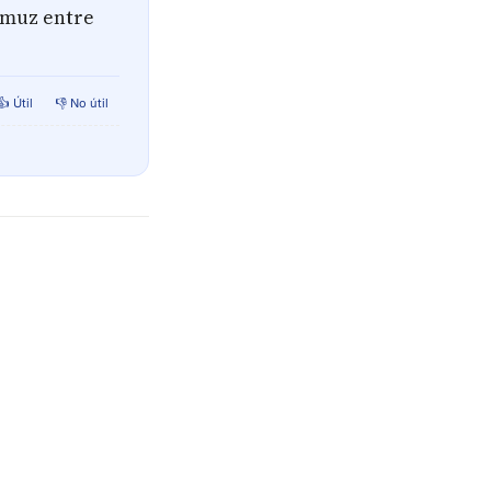
Ormuz entre
👍 Útil
👎 No útil