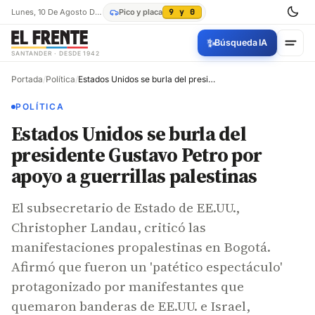
Lunes, 10 De Agosto De 2026
Pico y placa
9 y 0
✨
Búsqueda IA
SANTANDER · DESDE 1942
Portada
/
Política
/
Estados Unidos se burla del presidente Gustavo Petro por apoyo a guerrillas palestinas
POLÍTICA
Estados Unidos se burla del
presidente Gustavo Petro por
apoyo a guerrillas palestinas
El subsecretario de Estado de EE.UU.,
Christopher Landau, criticó las
manifestaciones propalestinas en Bogotá.
Afirmó que fueron un 'patético espectáculo'
protagonizado por manifestantes que
quemaron banderas de EE.UU. e Israel,