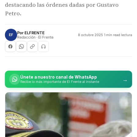
destacando las órdenes dadas por Gustavo
Petro.
Por
ELFRENTE
EF
8 octubre 2025
·
1 min read lectura
Redacción · El Frente
Únete a nuestro canal de WhatsApp
→
Recibe lo más importante de El Frente al instante