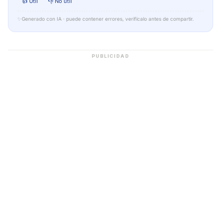
👍 Útil
👎 No útil
✨
Generado con IA · puede contener errores, verifícalo antes de compartir.
PUBLICIDAD