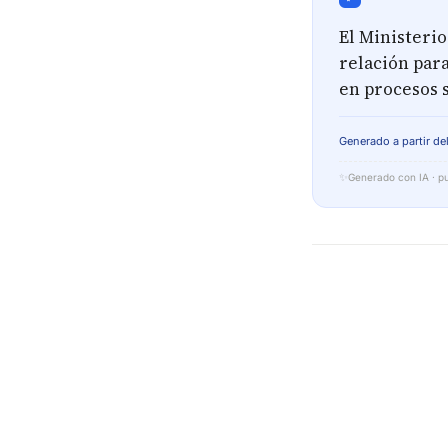
El Ministerio
relación para
en procesos s
Generado a partir del
✨
Generado con IA · pu