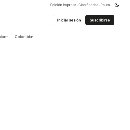
Edición impresa
•
Clasificados
•
Pauta
•
Iniciar sesión
Suscribirse
nión
Colombia
▾
▾