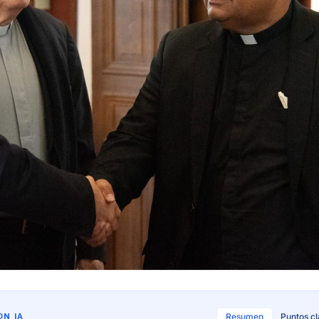
N IA
Resumen
Puntos c