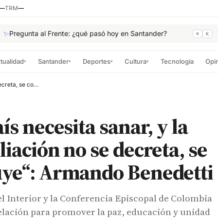
—
TRM
—
✨
Pregunta al Frente: ¿qué pasó hoy en Santander?
⌘
K
tualidad
Santander
Deportes
Cultura
Tecnología
Opi
▾
▾
▾
▾
“Este país necesita sanar, y la reconciliación no se decreta, se construye“: Armando Benedetti
ís necesita sanar, y la
liación no se decreta, se
uye“: Armando Benedetti
el Interior y la Conferencia Episcopal de Colombia
elación para promover la paz, educación y unidad