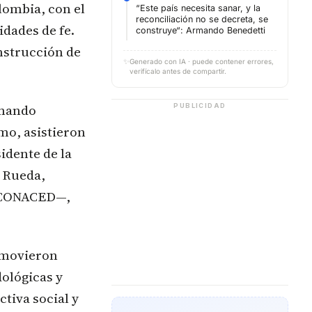
lombia, con el
“Este país necesita sanar, y la
reconciliación no se decreta, se
idades de fe.
construye“: Armando Benedetti
onstrucción de
✨
Generado con IA · puede contener errores,
verifícalo antes de compartir.
rmando
PUBLICIDAD
mo, asistieron
idente de la
a Rueda,
 —CONACED—,
romovieron
dológicas y
tiva social y