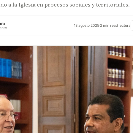
do a la Iglesia en procesos sociales y territoriales.
era
13 agosto 2025
·
2 min read lectura
rente