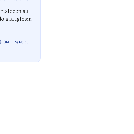
ortalecen su
 a la Iglesia
👍 Útil
👎 No útil