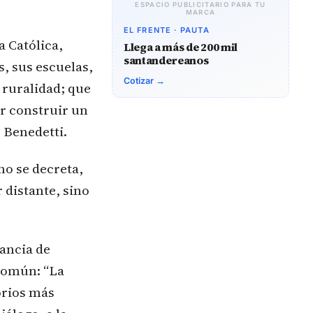
ESPACIO PUBLICITARIO PARA TU
MARCA
EL FRENTE · PAUTA
a Católica,
Llega a más de 200 mil
santandereanos
s, sus escuelas,
Cotizar →
 ruralidad; que
r construir un
o Benedetti.
no se decreta,
 distante, sino
ancia de
 común: “La
torios más