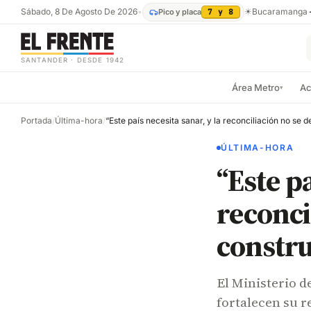
Sábado, 8 De Agosto De 2026
•
☀
Bucaramanga
Pico y placa
7 y 8
SANTANDER · DESDE 1942
Área Metro
Ac
▾
Portada
/
Última-hora
/
ÚLTIMA-HORA
“Este pa
reconci
constr
El Ministerio d
fortalecen su r