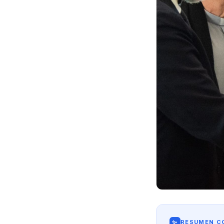
✨
RESUMEN CO