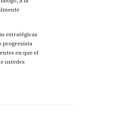
iálogo, a la
ialmente
das estratégicas
o progresista
entes en que el
ue ustedes