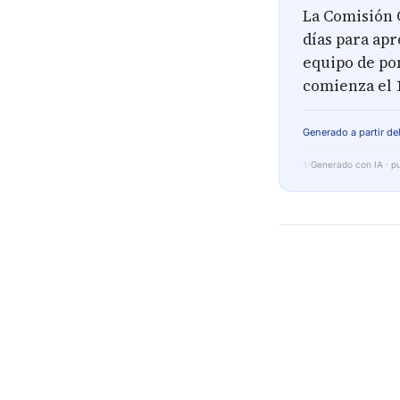
La Comisión C
días para ap
equipo de po
comienza el 
Generado a partir del
✨
Generado con IA · pu