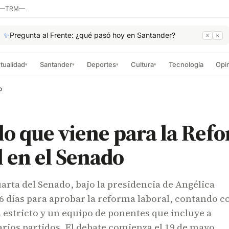
—
TRM
—
✨
Pregunta al Frente: ¿qué pasó hoy en Santander?
⌘
K
tualidad
Santander
Deportes
Cultura
Tecnología
Opi
▾
▾
▾
▾
o
 lo que viene para la Ref
 en el Senado
rta del Senado, bajo la presidencia de Angélica
6 días para aprobar la reforma laboral, contando c
estricto y un equipo de ponentes que incluye a
ios partidos. El debate comienza el 19 de mayo.