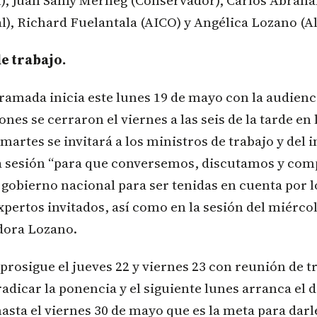
l), Juan Samy Merheg (Conservador), Carlos Abrah
), Richard Fuelantala (AICO) y Angélica Lozano (A
 trabajo.
amada inicia este lunes 19 de mayo con la audienc
nes se cerraron el viernes a las seis de la tarde en 
martes se invitará a los ministros de trabajo y del i
la sesión “para que conversemos, discutamos y co
 gobierno nacional para ser tenidas en cuenta por 
xpertos invitados, así como en la sesión del miérco
adora Lozano.
rosigue el jueves 22 y viernes 23 con reunión de t
adicar la ponencia y el siguiente lunes arranca el 
hasta el viernes 30 de mayo que es la meta para dar