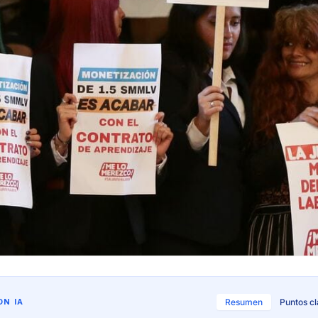
N IA
Resumen
Puntos c