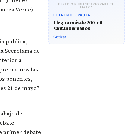
am Jiménez
ESPACIO PUBLICITARIO PARA TU
lianza Verde)
MARCA
EL FRENTE · PAUTA
Llega a más de 200 mil
santandereanos
Cotizar →
ia pública,
la Secretaría de
nterior a
mprendamos las
los ponentes,
les 21 de mayo”
rabajo de
debate
le primer debate