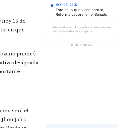
MAY DE 2025
Esto es lo que viene para la
Reforma Laboral en el Senado
e hoy 16 de
✨
Generado con IA · puede contener errores,
tir en que
verifícalo antes de compartir.
PUBLICIDAD
Lozano publicó
lativa designada
portante
uien será el
 Jhon Jairo