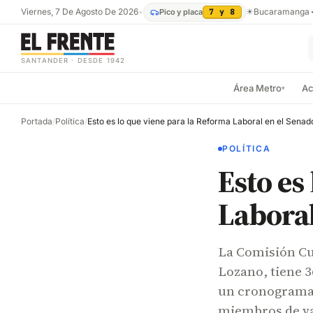
Viernes, 7 De Agosto De 2026
•
☀
Bucaramanga
Pico y placa
7 y 8
SANTANDER · DESDE 1942
Área Metro
Ac
▾
Portada
/
Política
/
Esto es lo que viene para la Reforma Laboral en el Senad
POLÍTICA
Esto es
Laboral
La Comisión Cua
Lozano, tiene 3
un cronograma 
miembros de var