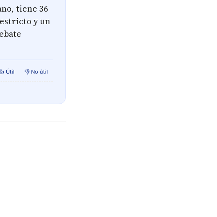
no, tiene 36
estricto y un
debate
👍 Útil
👎 No útil