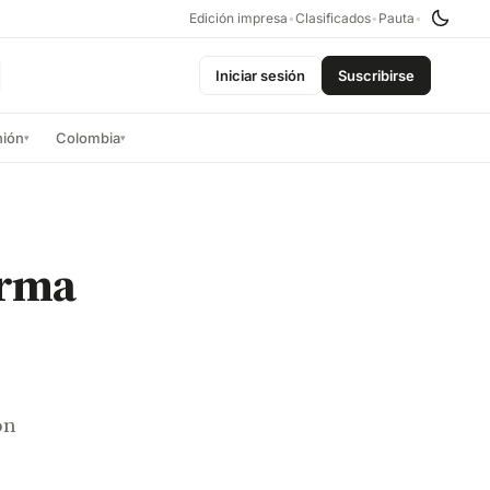
Edición impresa
•
Clasificados
•
Pauta
•
Iniciar sesión
Suscribirse
nión
Colombia
▾
▾
orma
on