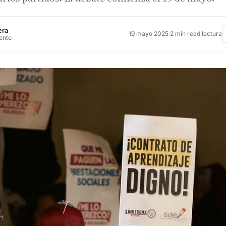
era
19 mayo 2025
·
2 min read lectura
rente