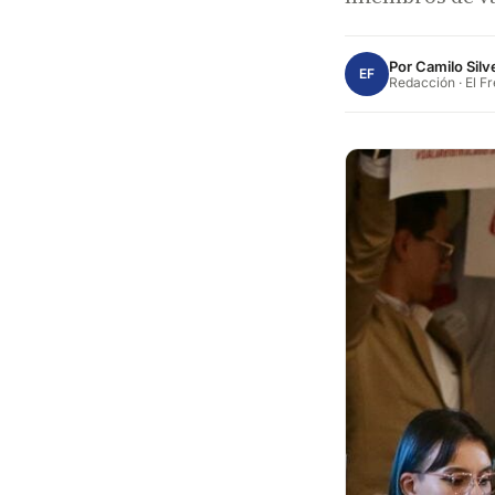
Por
Camilo Silv
EF
Redacción · El F