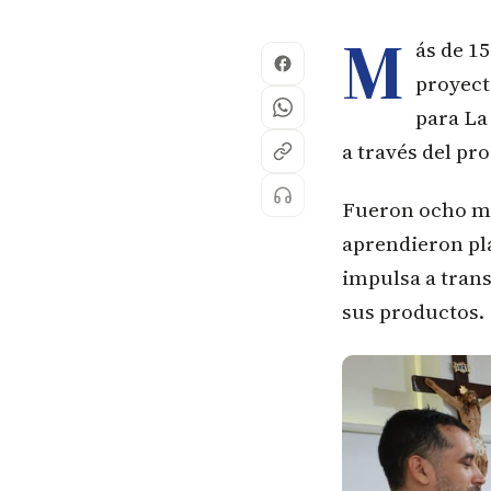
M
ás de 1
proyect
para La
a través del p
Fueron ocho mó
aprendieron pl
impulsa a tran
sus productos.