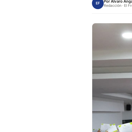
Por
Alvaro Anga
EF
Redacción · El F