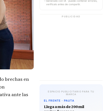
✨
Generado con IA · puede contener errores,
verifícalo antes de compartir.
PUBLICIDAD
do brechas en
con
ESPACIO PUBLICITARIO PARA TU
ativa ante las
MARCA
EL FRENTE · PAUTA
Llega a más de 200 mil