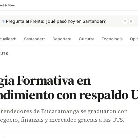
—
TRM
—
✨
Pregunta al Frente: ¿qué pasó hoy en Santander?
⌘
K
tualidad
Santander
Deportes
Cultura
Tecnología
Opi
▾
▾
▾
▾
o UTS
gia Formativa en
dimiento con respaldo 
prendedores de Bucaramanga se graduaron con
gocio, finanzas y mercadeo gracias a las UTS.