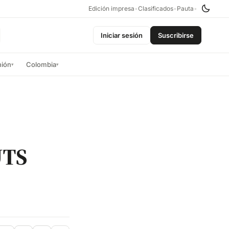
Edición impresa
•
Clasificados
•
Pauta
•
Iniciar sesión
Suscribirse
nión
Colombia
▾
▾
UTS