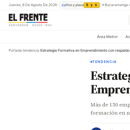
Jueves, 6 De Agosto De 2026
•
☀
Bucaramanga
Pico y placa
5 y 6
SANTANDER · DESDE 1942
Área Metro
Ac
▾
Portada
/
tendencia
/
Estrategia Formativa en Emprendimiento con respald
TENDENCIA
Estrate
Empren
Más de 150 em
formación en ne