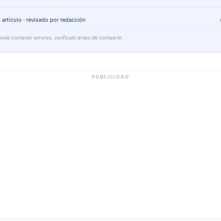
 artículo · revisado por redacción
ede contener errores, verifícalo antes de compartir.
PUBLICIDAD