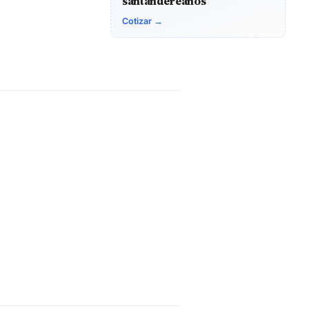
santandereanos
Cotizar →