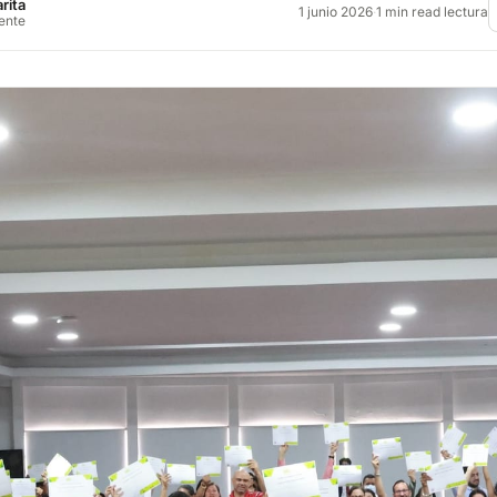
rita
1 junio 2026
·
1 min read lectura
rente