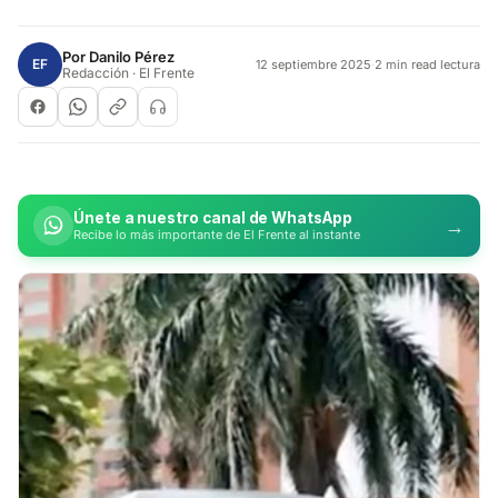
Por
Danilo Pérez
EF
12 septiembre 2025
·
2 min read lectura
Redacción · El Frente
Únete a nuestro canal de WhatsApp
→
Recibe lo más importante de El Frente al instante