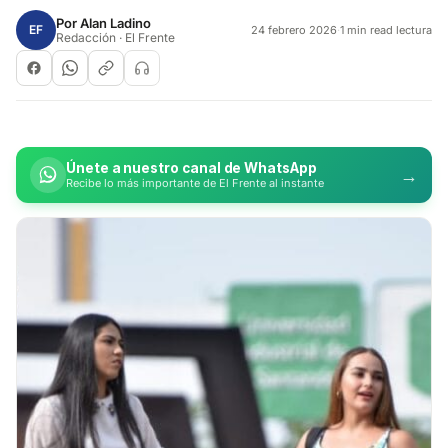
Por
Alan Ladino
EF
24 febrero 2026
·
1 min read lectura
Redacción · El Frente
Únete a nuestro canal de WhatsApp
→
Recibe lo más importante de El Frente al instante