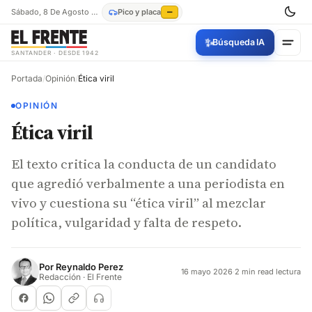
Sábado, 8 De Agosto De 2026
Pico y placa
—
✨
Búsqueda IA
SANTANDER · DESDE 1942
Portada
/
Opinión
/
Ética viril
OPINIÓN
Ética viril
El texto critica la conducta de un candidato
que agredió verbalmente a una periodista en
vivo y cuestiona su “ética viril” al mezclar
política, vulgaridad y falta de respeto.
Por
Reynaldo Perez
16 mayo 2026
·
2 min read lectura
Redacción · El Frente