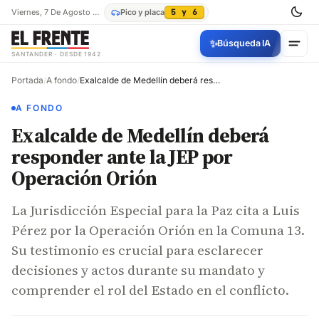
Viernes, 7 De Agosto De 2026
Pico y placa
5 y 6
✨
Búsqueda IA
SANTANDER · DESDE 1942
Portada
/
A fondo
/
Exalcalde de Medellín deberá responder ante la JEP por Operación Orión
A FONDO
Exalcalde de Medellín deberá
responder ante la JEP por
Operación Orión
La Jurisdicción Especial para la Paz cita a Luis
Pérez por la Operación Orión en la Comuna 13.
Su testimonio es crucial para esclarecer
decisiones y actos durante su mandato y
comprender el rol del Estado en el conflicto.