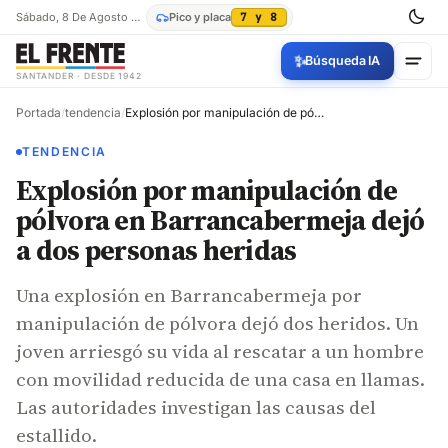
Sábado, 8 De Agosto De 2026
Pico y placa
7 y 8
✨
Búsqueda IA
SANTANDER · DESDE 1942
Portada
/
tendencia
/
Explosión por manipulación de pólvora en Barrancabermeja dejó a dos personas heridas
TENDENCIA
Explosión por manipulación de
pólvora en Barrancabermeja dejó
a dos personas heridas
Una explosión en Barrancabermeja por
manipulación de pólvora dejó dos heridos. Un
joven arriesgó su vida al rescatar a un hombre
con movilidad reducida de una casa en llamas.
Las autoridades investigan las causas del
estallido.