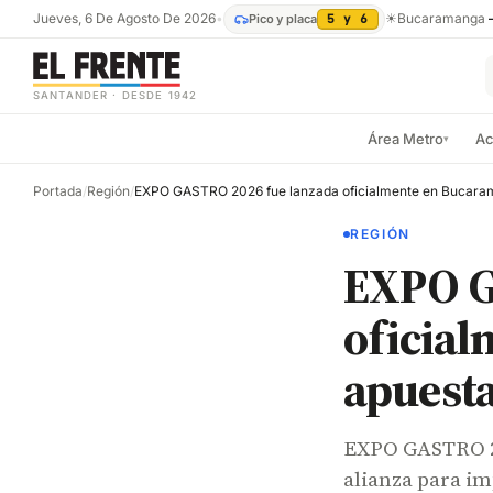
Jueves, 6 De Agosto De 2026
•
☀
Bucaramanga
Pico y placa
5 y 6
SANTANDER · DESDE 1942
Área Metro
Ac
▾
Portada
/
Región
/
REGIÓN
EXPO G
oficia
apuesta
EXPO GASTRO 2
alianza para im