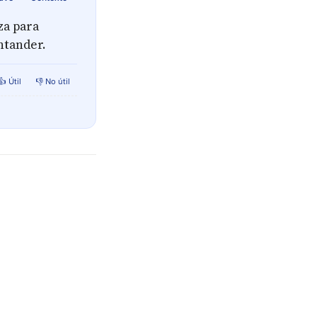
za para
ntander.
👍 Útil
👎 No útil