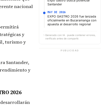
Expo Gastro busca potenciar
Santander
ferente nacional
MAY DE 2026
EXPO GASTRO 2026 fue lanzada
oficialmente en Bucaramanga con
apuesta al desarrollo regional
permitirá
tratégicas y
✨
Generado con IA · puede contener errores,
verifícalo antes de compartir.
l, turismo y
PUBLICIDAD
ra Santander,
prendimiento y
TRO 2026
 desarrollarán