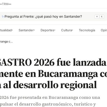
—
TRM
—
✨
Pregunta al Frente: ¿qué pasó hoy en Santander?
⌘
K
tualidad
Santander
Deportes
Cultura
Tecnología
Opi
▾
▾
▾
▾
EXPO GASTRO 2026 fue lanzada oficialmente en Bucaramanga con apuesta al desarrollo regional
ASTRO 2026 fue lanzada
lmente en Bucaramanga c
 al desarrollo regional
026 fue presentada en Bucaramanga como una
pulsar el desarrollo gastronómico, turístico y