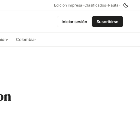
Edición impresa
•
Clasificados
•
Pauta
•
Iniciar sesión
Suscribirse
nión
Colombia
▾
▾
on