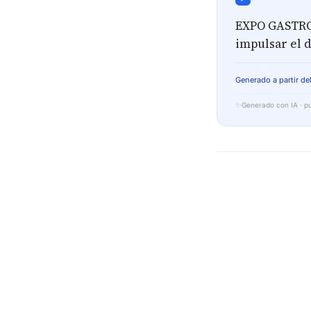
EXPO GASTRO 
impulsar el 
Generado a partir del
✨
Generado con IA · pu