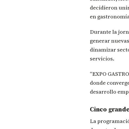
decidieron unir
en gastronomía
Durante la jorn
generar nuevas 
dinamizar secto
servicios.
“EXPO GASTRO 2
donde converge
desarrollo empr
Cinco grande
La programación