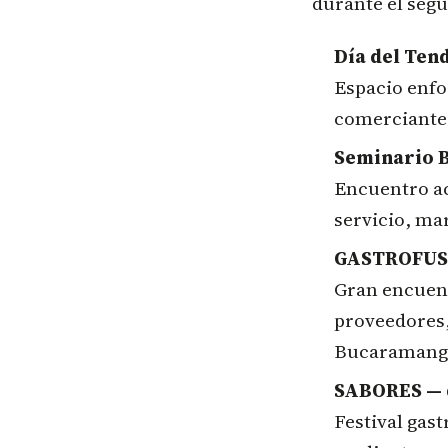
durante el seg
Día del Tend
Espacio enfo
comerciante
Seminario B
Encuentro ac
servicio, ma
GASTROFUSIÓ
Gran encuen
proveedores,
Bucaramang
SABORES — d
Festival gas