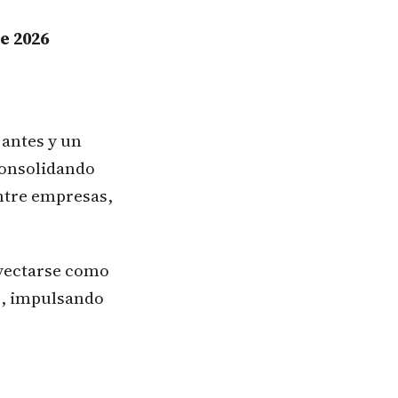
e 2026
antes y un
consolidando
entre empresas,
yectarse como
ís, impulsando