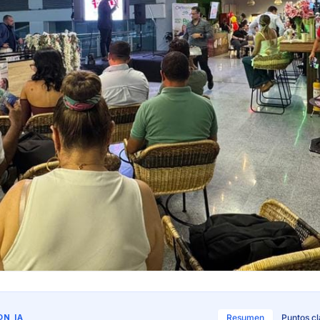
N IA
Resumen
Puntos c