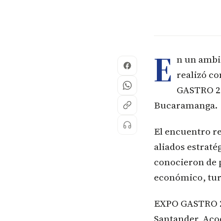
E
n un ambie
realizó co
GASTRO 20
Bucaramanga.
El encuentro r
aliados estraté
conocieron de p
económico, turí
EXPO GASTRO 2
Santander, Aco