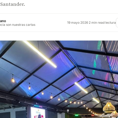
 Santander.
jano
19 mayo 2026
·
2 min read lectura
ncia son nuestras cartas