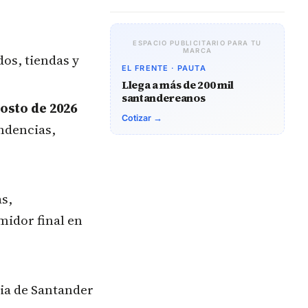
ESPACIO PUBLICITARIO PARA TU
MARCA
os, tiendas y
EL FRENTE · PAUTA
Llega a más de 200 mil
santandereanos
osto de 2026
Cotizar →
ndencias,
s,
midor final en
ia de Santander