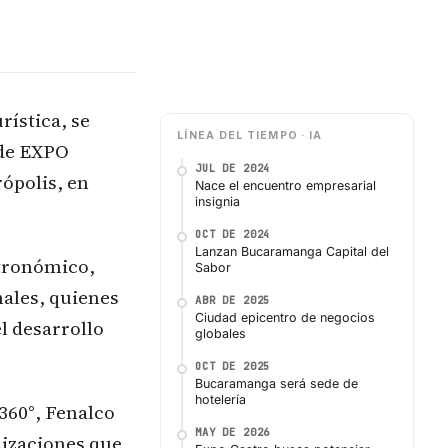
rística, se
LÍNEA DEL TIEMPO · IA
 de EXPO
JUL DE 2024
ópolis, en
Nace el encuentro empresarial
insignia
OCT DE 2024
Lanzan Bucaramanga Capital del
stronómico,
Sabor
nales, quienes
ABR DE 2025
Ciudad epicentro de negocios
l desarrollo
globales
OCT DE 2025
Bucaramanga será sede de
hotelería
60°, Fenalco
MAY DE 2026
nizaciones que