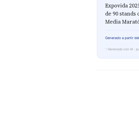
Expovida 2025
de 90 stands 
Media Maratón
Generado a partir del
✨
Generado con IA · pu