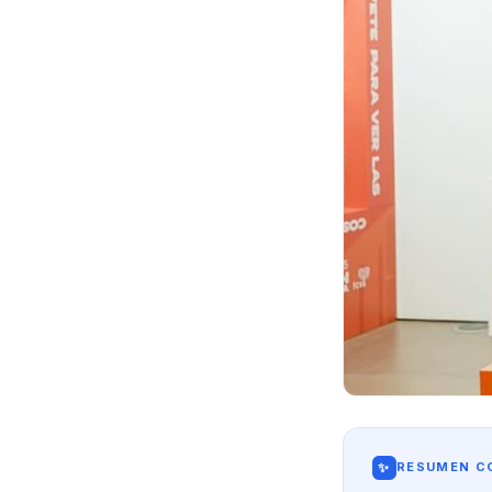
✨
RESUMEN CO