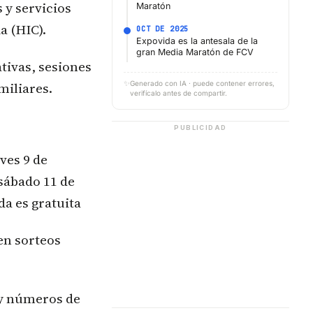
 y servicios
Maratón
a (HIC).
OCT DE 2025
Expovida es la antesala de la
gran Media Maratón de FCV
tivas, sesiones
✨
miliares.
Generado con IA · puede contener errores,
verifícalo antes de compartir.
PUBLICIDAD
ves 9 de
 sábado 11 de
da es gratuita
 en sorteos
 y números de