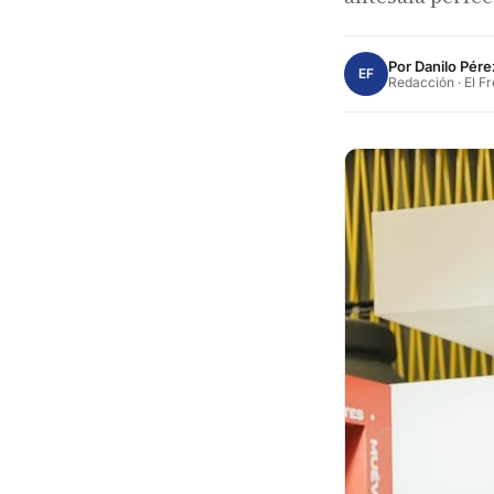
Por
Danilo Pére
EF
Redacción · El F