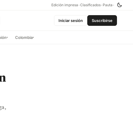
Edición impresa
•
Clasificados
•
Pauta
•
Iniciar sesión
Suscribirse
nión
Colombia
▾
▾
an
ga,