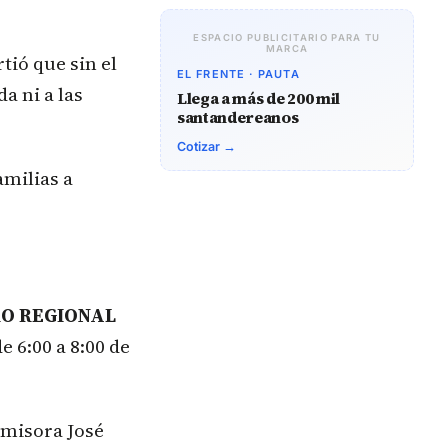
ESPACIO PUBLICITARIO PARA TU
MARCA
tió que sin el
EL FRENTE · PAUTA
a ni a las
Llega a más de 200 mil
santandereanos
Cotizar →
amilias a
RO REGIONAL
e 6:00 a 8:00 de
Emisora José