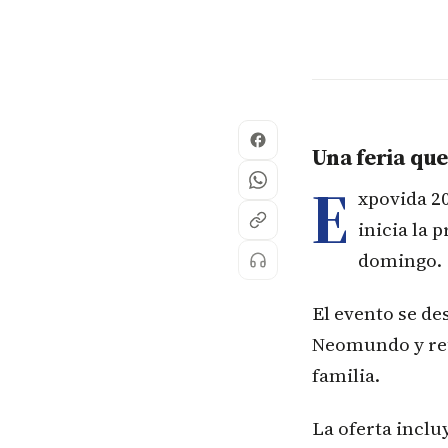
Una feria que
E
xpovida 20
inicia la 
domingo.
El evento se de
Neomundo y reú
familia.
La oferta inclu