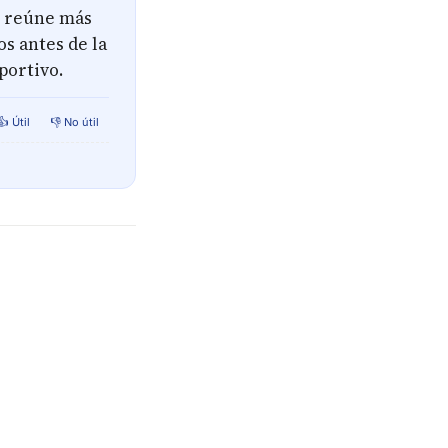
a, reúne más
os antes de la
portivo.
👍 Útil
👎 No útil