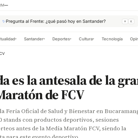
RM
—
✨
Pregunta al Frente: ¿qué pasó hoy en Santander?
⌘
K
tualidad
Santander
Deportes
Cultura
Tecnología
Opi
▾
▾
▾
▾
FCV
a es la antesala de la gr
Maratón de FCV
la Feria Oficial de Salud y Bienestar en Bucaraman
0 stands con productos deportivos, sesiones
orteos antes de la Media Maratón FCV, siendo la
ta para este evento deportivo.