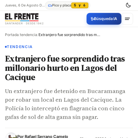
Jueves, 6 De Agosto De 2026
Pico y placa
5 y 6
✨
Búsqueda IA
SANTANDER · DESDE 1942
Portada
/
tendencia
/
Extranjero fue sorprendido tras millonario hurto en Lagos del Cacique
TENDENCIA
Extranjero fue sorprendido tras
millonario hurto en Lagos del
Cacique
Un extranjero fue detenido en Bucaramanga
por robar un local en Lagos del Cacique. La
Policía lo interceptó en flagrancia con cinco
gafas de sol de alta gama sin pagar.
Por
Rafael Serrano Camelo