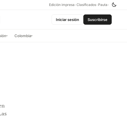
Edición impresa
•
Clasificados
•
Pauta
•
Iniciar sesión
Suscribirse
nión
Colombia
▾
▾
en
Las