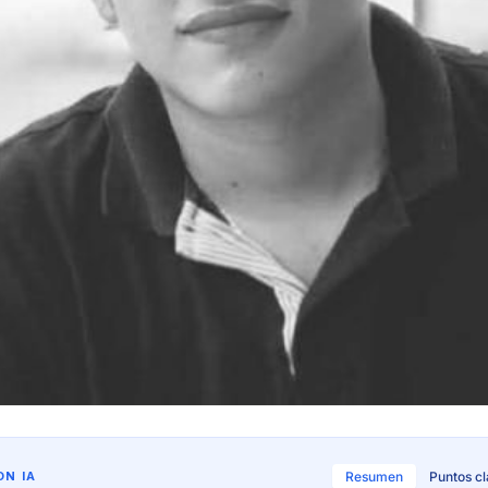
N IA
Resumen
Puntos c