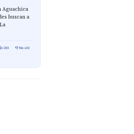
n Aguachica
ades buscan a
 La
👍 Útil
👎 No útil