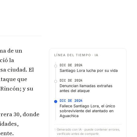
ima de un
LÍNEA DEL TIEMPO · IA
ció la
DIC DE 2024
sa ciudad. El
Santiago Lora lucha por su vida
 ataque que
DIC DE 2024
Denuncian llamadas extrañas
 Rincón; y su
antes del ataque
DIC DE 2024
Fallece Santiago Lora, el único
sobreviviente del atentado en
rrera 30, donde
Aguachica
idades,
✨
Generado con IA · puede contener errores,
ente.
verifícalo antes de compartir.