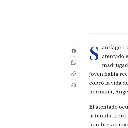
S
antiago Lo
atentado e
madrugada 
joven había rec
cobró la vida d
hermana, Ángel
El atentado ocu
la familia Lor
hombres armado