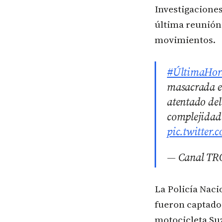
Investigaciones
última reunión 
movimientos.
#ÚltimaHor
masacrada en
atentado del
complejidad.
pic.twitte
— Canal TR
La Policía Naci
fueron captado
motocicleta Suz