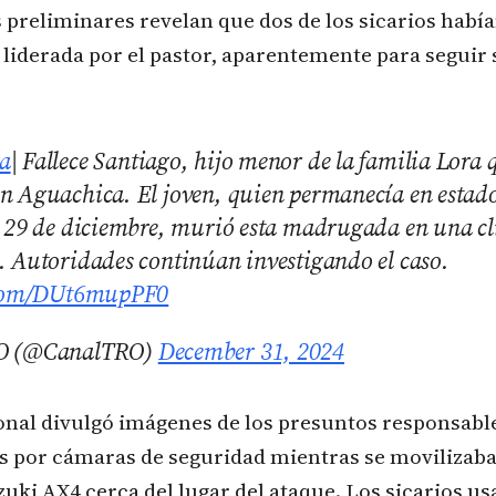
 preliminares revelan que dos de los sicarios habían
liderada por el pastor, aparentemente para seguir 
a
| Fallece Santiago, hijo menor de la familia Lora 
 Aguachica. El joven, quien permanecía en estado c
 29 de diciembre, murió esta madrugada en una clí
 Autoridades continúan investigando el caso.
r.com/DUt6mupPF0
O (@CanalTRO)
December 31, 2024
onal divulgó imágenes de los presuntos responsabl
s por cámaras de seguridad mientras se movilizab
uki AX4 cerca del lugar del ataque. Los sicarios us