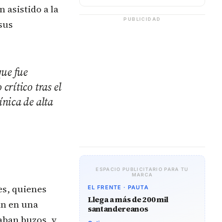
 asistido a la
PUBLICIDAD
sus
que fue
rítico tras el
nica de alta
ESPACIO PUBLICITARIO PARA TU
MARCA
es, quienes
EL FRENTE · PAUTA
Llega a más de 200 mil
an en una
santandereanos
aban buzos, y