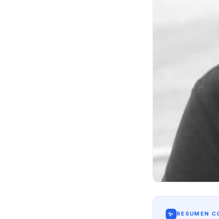
✨
RESUMEN CO