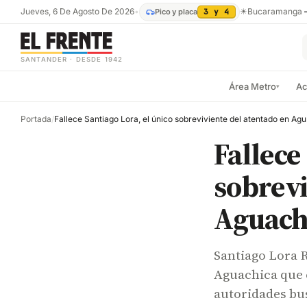
Jueves, 6 De Agosto De 2026
•
☀
Bucaramanga
Pico y placa
3 y 4
SANTANDER · DESDE 1942
Área Metro
Ac
▾
Portada
/
Fallece
Fallece
sobrevi
Aguach
Santiago Lora 
Aguachica que c
autoridades bu