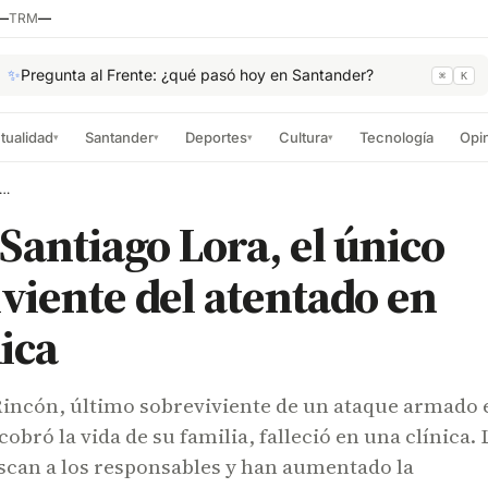
—
TRM
—
✨
Pregunta al Frente: ¿qué pasó hoy en Santander?
⌘
K
tualidad
Santander
Deportes
Cultura
Tecnología
Opi
▾
▾
▾
▾
 Santiago Lora, el único sobreviviente del atentado en Aguachica
 Santiago Lora, el único
viente del atentado en
ica
Rincón, último sobreviviente de un ataque armado 
obró la vida de su familia, falleció en una clínica. 
scan a los responsables y han aumentado la