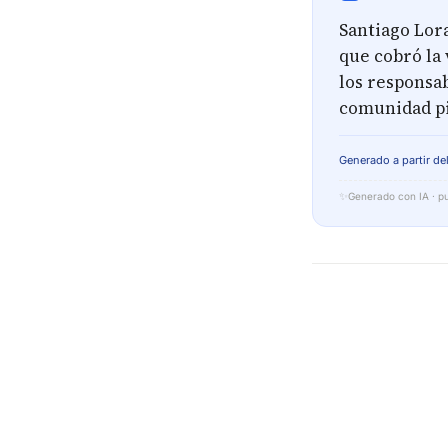
Santiago Lor
que cobró la 
los responsa
comunidad pid
Generado a partir del
✨
Generado con IA · pu