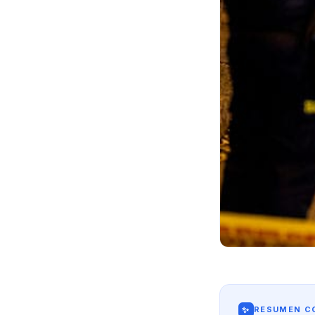
✨
RESUMEN CO