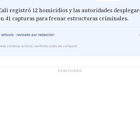
Cali registró 12 homicidios y las autoridades desplega
on 41 capturas para frenar estructuras criminales.
 artículo · revisado por redacción
ede contener errores, verifícalo antes de compartir.
PUBLICIDAD