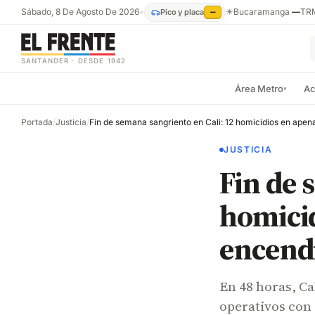
Sábado, 8 De Agosto De 2026
•
☀
Bucaramanga
—
TR
Pico y placa
—
SANTANDER · DESDE 1942
Área Metro
Ac
▾
Portada
/
Justicia
/
JUSTICIA
Fin de 
homicid
encend
En 48 horas, Ca
operativos con 