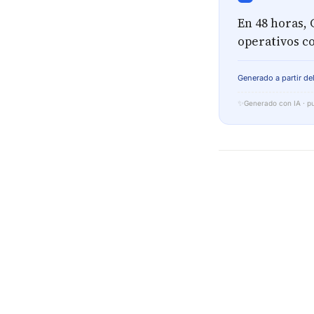
En 48 horas, 
operativos c
Generado a partir del
✨
Generado con IA · pu