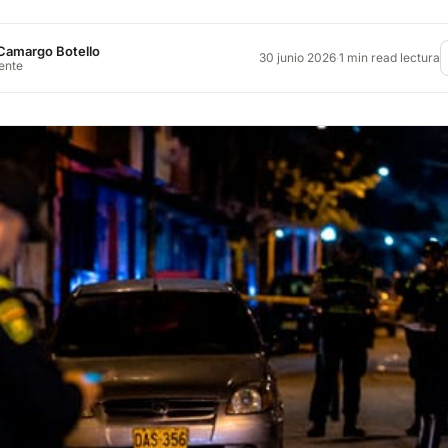
Camargo Botello
30 junio 2026
·
1 min read lectura
rente