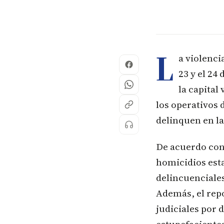
L
a violenci
23 y el 24
la capital
los operativos 
delinquen en la
De acuerdo con 
homicidios est
delincuenciales
Además, el repo
judiciales por 