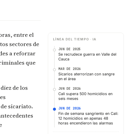
oras, entre el
LÍNEA DEL TIEMPO · IA
tos sectores de
JUN DE 2025
des a reforzar
Se recrudece guerra en Valle del
Cauca
criminales que
MAR DE 2026
Sicarios aterrorizan con sangre
en el área
diez de los
JUN DE 2026
Cali supera 500 homicidios en
nes
seis meses
de sicariato.
JUN DE 2026
Fin de semana sangriento en Cali:
 antecedentes
12 homicidios en apenas 48
e
horas encendieron las alarmas