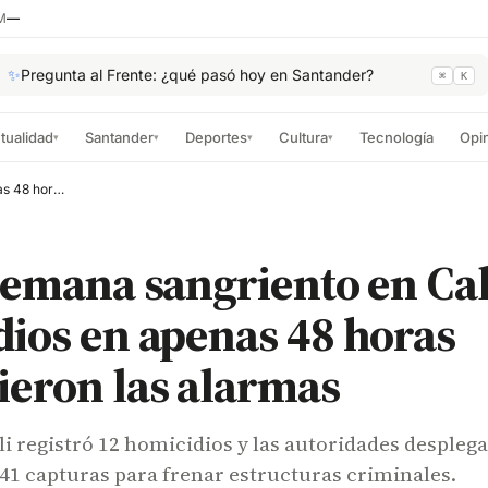
M
—
✨
Pregunta al Frente: ¿qué pasó hoy en Santander?
⌘
K
tualidad
Santander
Deportes
Cultura
Tecnología
Opi
▾
▾
▾
▾
Fin de semana sangriento en Cali: 12 homicidios en apenas 48 horas encendieron las alarmas
semana sangriento en Cal
ios en apenas 48 horas
ieron las alarmas
li registró 12 homicidios y las autoridades despleg
41 capturas para frenar estructuras criminales.