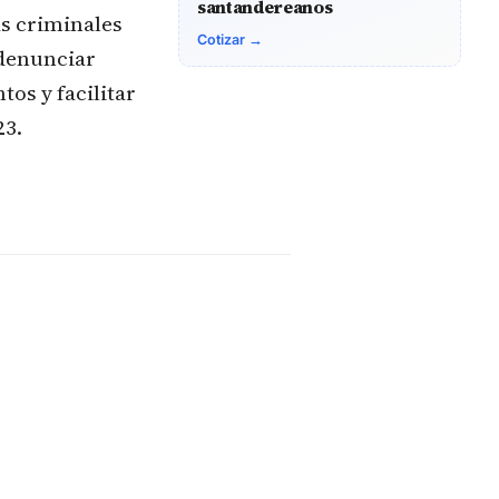
santandereanos
as criminales
Cotizar →
 denunciar
os y facilitar
23.