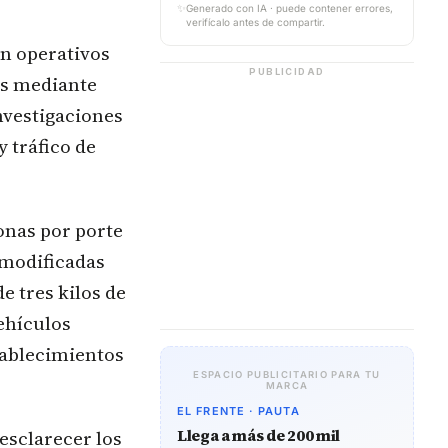
✨
Generado con IA · puede contener errores,
verifícalo antes de compartir.
on operativos
PUBLICIDAD
eis mediante
nvestigaciones
 tráfico de
onas por porte
 modificadas
e tres kilos de
ehículos
tablecimientos
ESPACIO PUBLICITARIO PARA TU
MARCA
EL FRENTE · PAUTA
Llega a más de 200 mil
esclarecer los