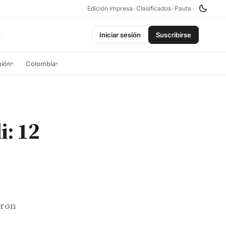
Edición impresa
•
Clasificados
•
Pauta
•
Iniciar sesión
Suscribirse
nión
Colombia
▾
▾
i: 12
aron