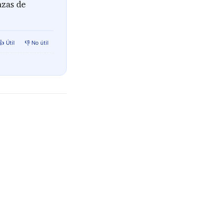
azas de
👍 Útil
👎 No útil