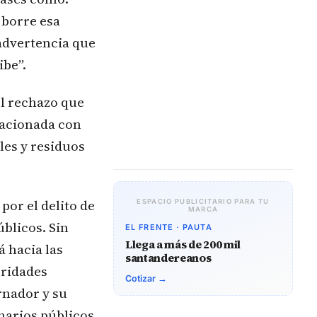
 borre esa
 advertencia que
ibe”.
el rechazo que
lacionada con
les y residuos
or el delito de
ESPACIO PUBLICITARIO PARA TU
MARCA
blicos. Sin
EL FRENTE · PAUTA
Llega a más de 200 mil
á hacia las
santandereanos
oridades
Cotizar →
rnador y su
onarios públicos