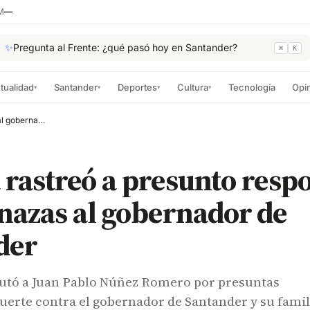
M
—
✨
Pregunta al Frente: ¿qué pasó hoy en Santander?
⌘
K
tualidad
Santander
Deportes
Cultura
Tecnología
Opi
▾
▾
▾
▾
Fiscalía rastreó a presunto responsable de amenazas al gobernador de Santander
a rastreó a presunto resp
nazas al gobernador de
der
putó a Juan Pablo Núñez Romero por presuntas
erte contra el gobernador de Santander y su famil