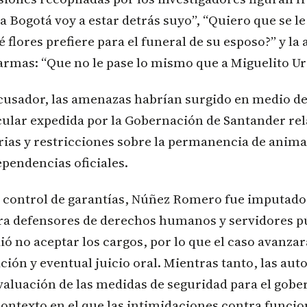
 Bogotá voy a estar detrás suyo”, “Quiero que se le
é flores prefiere para el funeral de su esposo?” y la
armas: “Que no le pase lo mismo que a Miguelito Ur
acusador, las amenazas habrían surgido en medio d
cular expedida por la Gobernación de Santander re
ias y restricciones sobre la permanencia de anima
pendencias oficiales.
 control de garantías, Núñez Romero fue imputado p
a defensores de derechos humanos y servidores pú
ó no aceptar los cargos, por lo que el caso avanzar
ción y eventual juicio oral. Mientras tanto, las aut
aluación de las medidas de seguridad para el gobe
contexto en el que las intimidaciones contra funci