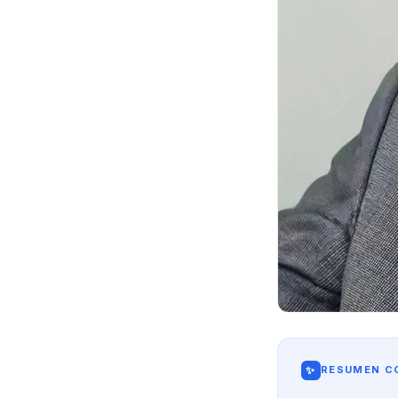
✨
RESUMEN CO