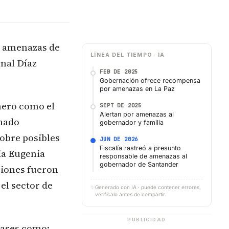
or amenazas de
LÍNEA DEL TIEMPO · IA
enal Díaz
FEB DE 2025
Gobernación ofrece recompensa
por amenazas en La Paz
mero como el
SEPT DE 2025
Alertan por amenazas al
inado
gobernador y familia
obre posibles
JUN DE 2026
Fiscalía rastreó a presunto
ia Eugenia
responsable de amenazas al
gobernador de Santander
ciones fueron
el sector de
✨
Generado con IA · puede contener errores,
verifícalo antes de compartir.
PUBLICIDAD
rases como: