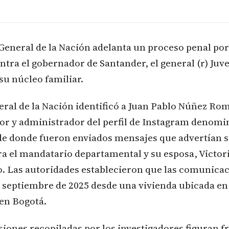
 General de la Nación adelanta un proceso penal p
tra el gobernador de Santander, el general (r) Juv
su núcleo familiar.
eral de la Nación identificó a Juan Pablo Núñez Ro
or y administrador del perfil de Instagram denom
de donde fueron enviados mensajes que advertían s
ra el mandatario departamental y su esposa, Victor
o. Las autoridades establecieron que las comunica
e septiembre de 2025 desde una vivienda ubicada en 
 en Bogotá.
siones recopiladas por los investigadores figuran f