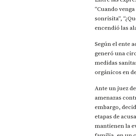
“Cuando venga a
sonrisita”, “¿Qu
encendió las al
Según el ente 
generó una cir
medidas sanitar
orgánicos en de
Ante un juez de
amenazas contr
embargo, decidi
etapas de acusa
mantienen la ev
familia, en un 