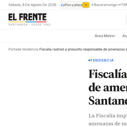
Sábado, 8 De Agosto De 2026
•
☀
Bucaramanga
—
TR
Pico y placa
—
SANTANDER · DESDE 1942
Área Metro
Ac
▾
Portada
/
tendencia
/
TENDENCIA
Fiscalí
de ame
Santan
La Fiscalía im
amenazas de mu