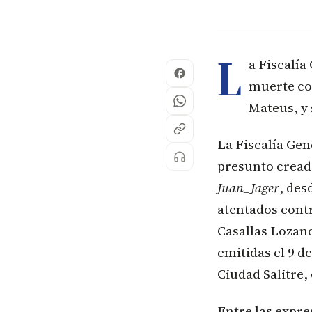
L
a Fiscalía
muerte con
Mateus, y 
La Fiscalía Gen
presunto cread
Juan_Jager
, des
atentados cont
Casallas Lozan
emitidas el 9 d
Ciudad Salitre,
Entre las expre