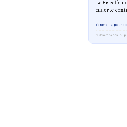
La Fiscalía 
muerte contr
Generado a partir del
✨
Generado con IA · pu