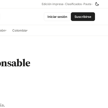
Edición impresa
•
Clasificados
•
Pauta
•
Iniciar sesión
Suscribirse
nión
Colombia
▾
▾
onsable
ia.