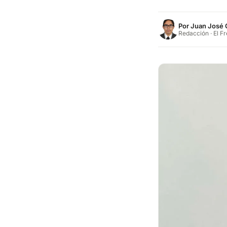
Por
Juan José 
Redacción · El F