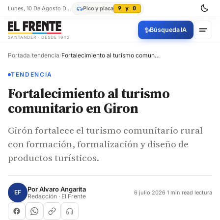
Lunes, 10 De Agosto De 2026
Pico y placa
9 y 0
✨
Búsqueda IA
SANTANDER · DESDE 1942
Portada
/
tendencia
/
Fortalecimiento al turismo comunitario en Giron
TENDENCIA
Fortalecimiento al turismo
comunitario en Giron
Girón fortalece el turismo comunitario rural
con formación, formalización y diseño de
productos turísticos.
Por
Alvaro Angarita
EF
6 julio 2026
·
1 min read lectura
Redacción · El Frente