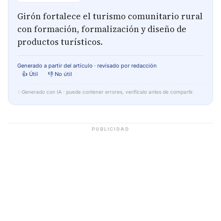
Girón fortalece el turismo comunitario rural
con formación, formalización y diseño de
productos turísticos.
Generado a partir del artículo · revisado por redacción
👍 Útil
👎 No útil
✨
Generado con IA · puede contener errores, verifícalo antes de compartir.
PUBLICIDAD