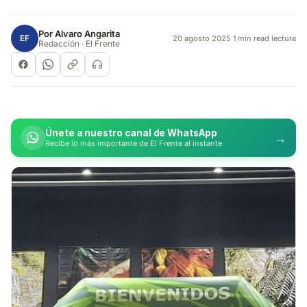
Por
Alvaro Angarita
EF
20 agosto 2025
·
1 min read lectura
Redacción · El Frente
Únete a nuestro canal de WhatsApp
→
Recibe lo más importante de El Frente al instante