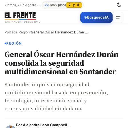
Viernes, 7 De Agosto De 2026
Pico y placa
7 y 8
✨
Búsqueda IA
SANTANDER · DESDE 1942
Portada
/
Región
/
General Óscar Hernández Durán consolida la seguridad multidimensional en Santander
REGIÓN
General Óscar Hernández Durán
consolida la seguridad
multidimensional en Santander
Santander impulsa una seguridad
multidimensional basada en prevención,
tecnología, intervención social y
corresponsabilidad ciudadana.
Por
Alejandra León Campbell