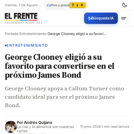
Viernes, 7 De Agosto De 2026
Pico y placa
7 y 8
✨
Búsqueda IA
SANTANDER · DESDE 1942
Portada
/
Entretenimiento
/
George Clooney eligió a su favorito para convertirse en el próximo James Bond
ENTRETENIMIENTO
George Clooney eligió a su
favorito para convertirse en el
próximo James Bond
George Clooney apoya a Callum Turner como
candidato ideal para ser el próximo James
Bond.
Por
Andrés Quijano
La risa y la denuncia son nuestras
11 junio 2026
·
1 min read lectura
cartas