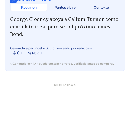
✨
RESUMEN CON IA
Resumen
Puntos clave
Contexto
George Clooney apoya a Callum Turner como
candidato ideal para ser el próximo James
Bond.
Generado a partir del artículo · revisado por redacción
👍 Útil
👎 No útil
✨
Generado con IA · puede contener errores, verifícalo antes de compartir.
PUBLICIDAD