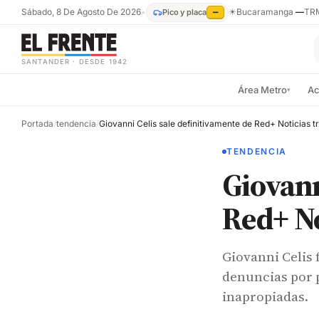
Sábado, 8 De Agosto De 2026
•
☀
Bucaramanga
—
TR
Pico y placa
—
SANTANDER · DESDE 1942
Área Metro
Ac
▾
Portada
/
tendencia
/
TENDENCIA
Giovann
Red+ No
Giovanni Celis 
denuncias por 
inapropiadas.