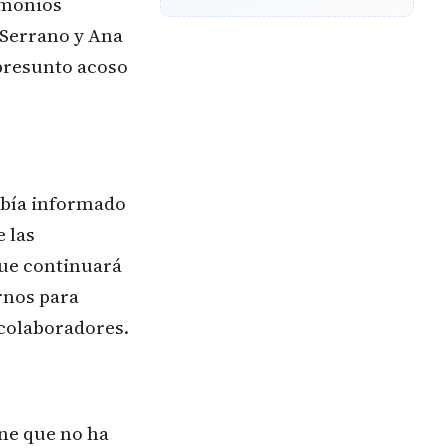
imonios
 Serrano y Ana
 presunto acoso
abía informado
e las
que continuará
rnos para
 colaboradores.
ene que no ha