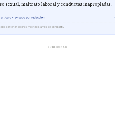
o sexual, maltrato laboral y conductas inapropiadas.
 artículo · revisado por redacción
ede contener errores, verifícalo antes de compartir.
PUBLICIDAD