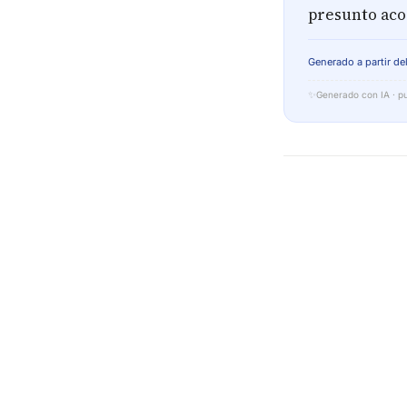
presunto acos
Generado a partir del
✨
Generado con IA · pu