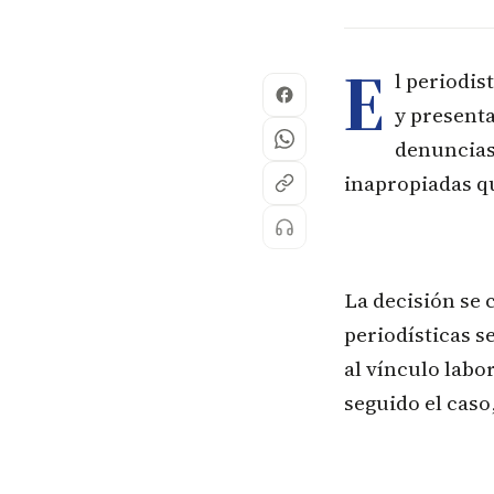
E
l periodis
y presenta
denuncias
inapropiadas qu
La decisión se 
periodísticas s
al vínculo labo
seguido el caso