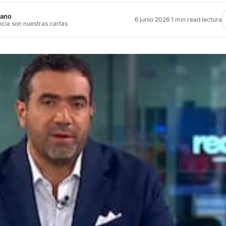
jano
6 junio 2026
·
1 min read lectura
ncia son nuestras cartas