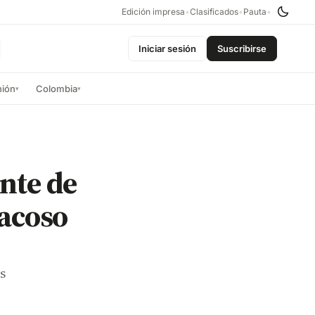
Edición impresa
•
Clasificados
•
Pauta
•
Iniciar sesión
Suscribirse
nión
Colombia
▾
▾
ente de
 acoso
s