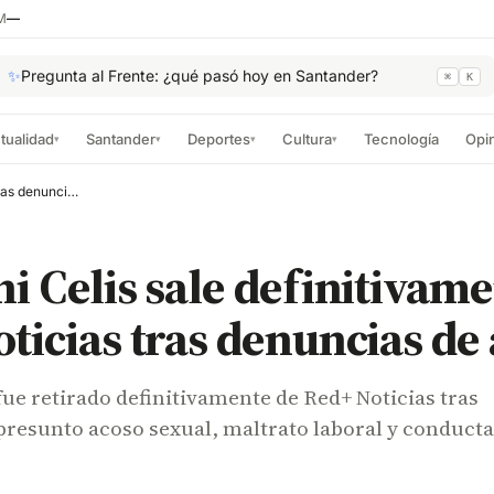
M
—
✨
Pregunta al Frente: ¿qué pasó hoy en Santander?
⌘
K
tualidad
Santander
Deportes
Cultura
Tecnología
Opi
▾
▾
▾
▾
Giovanni Celis sale definitivamente de Red+ Noticias tras denuncias de acoso
i Celis sale definitivam
ticias tras denuncias de
fue retirado definitivamente de Red+ Noticias tras
presunto acoso sexual, maltrato laboral y conducta