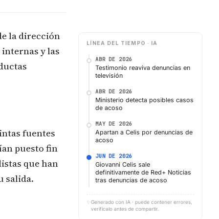
de la dirección
LÍNEA DEL TIEMPO · IA
 internas y las
ABR DE 2026
nductas
Testimonio reaviva denuncias en
televisión
ABR DE 2026
Ministerio detecta posibles casos
de acoso
MAY DE 2026
intas fuentes
Apartan a Celis por denuncias de
acoso
ían puesto fin
JUN DE 2026
distas que han
Giovanni Celis sale
definitivamente de Red+ Noticias
 salida.
tras denuncias de acoso
✨
Generado con IA · puede contener errores,
verifícalo antes de compartir.