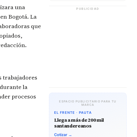
lizara una
PUBLICIDAD
 en Bogotá. La
laboradoras que
opiados,
redacción.
s trabajadores
 durante la
ender procesos
ESPACIO PUBLICITARIO PARA TU
MARCA
EL FRENTE · PAUTA
Llega a más de 200 mil
santandereanos
Cotizar →