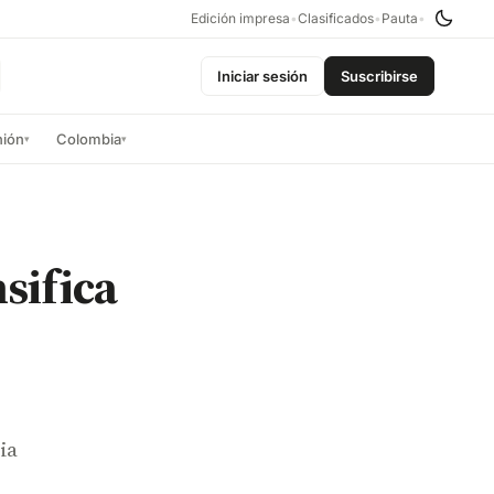
Edición impresa
•
Clasificados
•
Pauta
•
Iniciar sesión
Suscribirse
nión
Colombia
▾
▾
sifica
ia