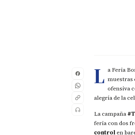
L
a Feria Bo
muestras 
ofensiva c
alegría de la c
La campaña
#T
feria con dos f
control
en bare