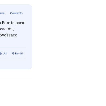
lave
Contexto
 Bonita para
ucación,
 SycTrace
👍 Útil
👎 No útil