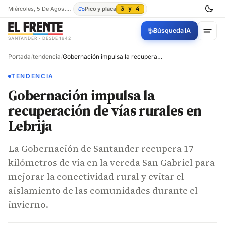
Miércoles, 5 De Agosto De 2026
Pico y placa
3 y 4
✨
Búsqueda IA
SANTANDER · DESDE 1942
Portada
/
tendencia
/
Gobernación impulsa la recuperación de vías rurales en Lebrija
TENDENCIA
Gobernación impulsa la
recuperación de vías rurales en
Lebrija
La Gobernación de Santander recupera 17
kilómetros de vía en la vereda San Gabriel para
mejorar la conectividad rural y evitar el
aislamiento de las comunidades durante el
invierno.