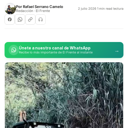
Por
Rafael Serrano Camelo
2 julio 2026
·
1 min read lectura
Redacción · El Frente
Únete a nuestro canal de WhatsApp
→
Recibe lo más importante de El Frente al instante