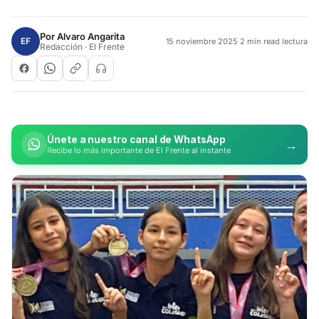
Por
Alvaro Angarita
EF
15 noviembre 2025
·
2 min read lectura
Redacción · El Frente
Únete a nuestro canal de WhatsApp
→
Recibe lo más importante de El Frente al instante