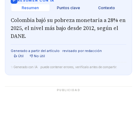
✨
RESUMEN CON IA
Resumen
Puntos clave
Contexto
Colombia bajó su pobreza monetaria a 28% en
2025, el nivel más bajo desde 2012, según el
DANE.
Generado a partir del artículo · revisado por redacción
👍 Útil
👎 No útil
✨
Generado con IA · puede contener errores, verifícalo antes de compartir.
PUBLICIDAD