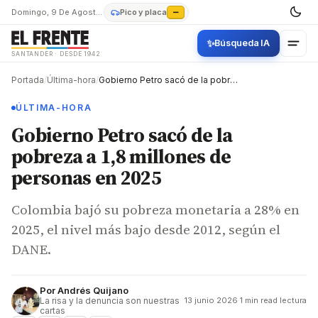
Domingo, 9 De Agosto De 2026
Pico y placa
—
✨
Búsqueda IA
SANTANDER · DESDE 1942
Portada
/
Última-hora
/
Gobierno Petro sacó de la pobreza a 1,8 millones de personas en 2025
ÚLTIMA-HORA
Gobierno Petro sacó de la
pobreza a 1,8 millones de
personas en 2025
Colombia bajó su pobreza monetaria a 28% en
2025, el nivel más bajo desde 2012, según el
DANE.
Por
Andrés Quijano
La risa y la denuncia son nuestras
13 junio 2026
·
1 min read lectura
cartas