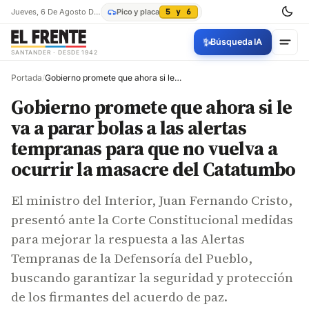
Jueves, 6 De Agosto De 2026
Pico y placa
5 y 6
✨
Búsqueda IA
SANTANDER · DESDE 1942
Portada
/
Gobierno promete que ahora si le va a parar bolas a las alertas tempranas para que no vuelva a ocurrir la masacre del Catatumbo
Gobierno promete que ahora si le
va a parar bolas a las alertas
tempranas para que no vuelva a
ocurrir la masacre del Catatumbo
El ministro del Interior, Juan Fernando Cristo,
presentó ante la Corte Constitucional medidas
para mejorar la respuesta a las Alertas
Tempranas de la Defensoría del Pueblo,
buscando garantizar la seguridad y protección
de los firmantes del acuerdo de paz.