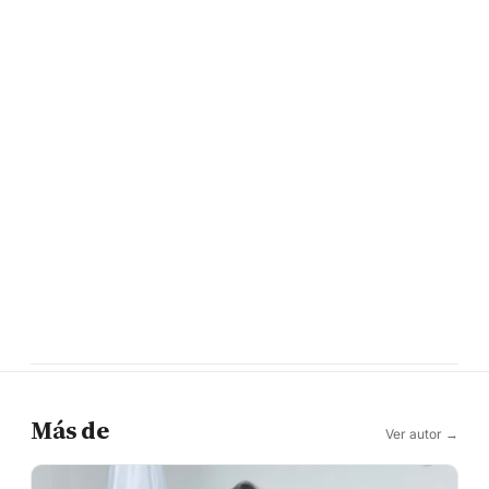
Más de
Ver autor →