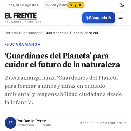
Lunes, 10 De Agosto De 2026
Pico y placa
9 y 0
✨
Búsqueda IA
SANTANDER · DESDE 1942
Portada
/
Bucaramanga
/
‘Guardianes del Planeta’ para cuidar el futuro de la naturaleza
BUCARAMANGA
‘Guardianes del Planeta’ para
cuidar el futuro de la naturaleza
Bucaramanga lanza ‘Guardianes del Planeta’
para formar a niños y niñas en cuidado
ambiental y responsabilidad ciudadana desde
la infancia.
Por
Danilo Pérez
EF
9 abril 2026
·
1 min read lectura
Redacción · El Frente