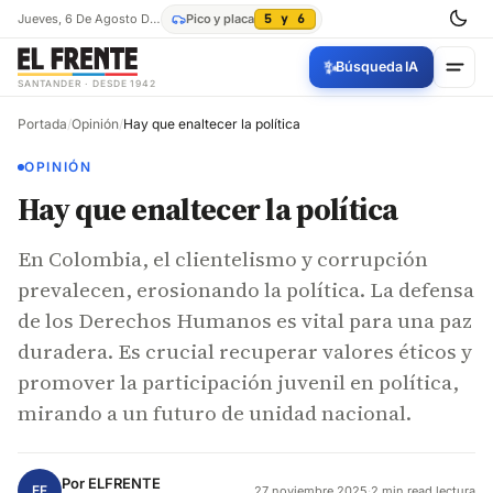
Jueves, 6 De Agosto De 2026
Pico y placa
5 y 6
✨
Búsqueda IA
SANTANDER · DESDE 1942
Portada
/
Opinión
/
Hay que enaltecer la política
OPINIÓN
Hay que enaltecer la política
En Colombia, el clientelismo y corrupción
prevalecen, erosionando la política. La defensa
de los Derechos Humanos es vital para una paz
duradera. Es crucial recuperar valores éticos y
promover la participación juvenil en política,
mirando a un futuro de unidad nacional.
Por
ELFRENTE
EF
27 noviembre 2025
·
2 min read lectura