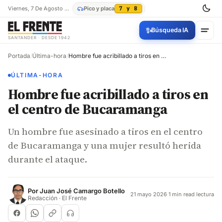
Viernes, 7 De Agosto De 2026
Pico y placa
7 y 8
✨
Búsqueda IA
SANTANDER · DESDE 1942
Portada
/
Última-hora
/
Hombre fue acribillado a tiros en el centro de Bucaramanga
ÚLTIMA-HORA
Hombre fue acribillado a tiros en
el centro de Bucaramanga
Un hombre fue asesinado a tiros en el centro
de Bucaramanga y una mujer resultó herida
durante el ataque.
Por
Juan José Camargo Botello
21 mayo 2026
·
1 min read lectura
Redacción · El Frente