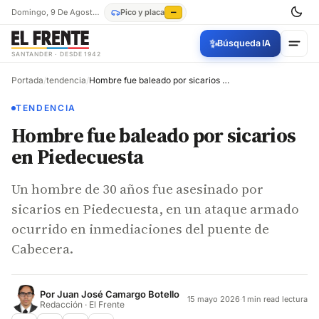
Domingo, 9 De Agosto De 2026
Pico y placa
—
✨
Búsqueda IA
SANTANDER · DESDE 1942
Portada
/
tendencia
/
Hombre fue baleado por sicarios en Piedecuesta
TENDENCIA
Hombre fue baleado por sicarios
en Piedecuesta
Un hombre de 30 años fue asesinado por
sicarios en Piedecuesta, en un ataque armado
ocurrido en inmediaciones del puente de
Cabecera.
Por
Juan José Camargo Botello
15 mayo 2026
·
1 min read lectura
Redacción · El Frente