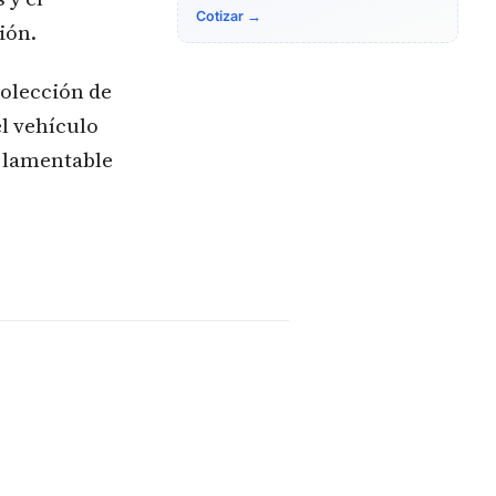
Cotizar →
ión.
colección de
el vehículo
e lamentable