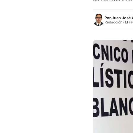
Por
Juan José 
Redacción · El F