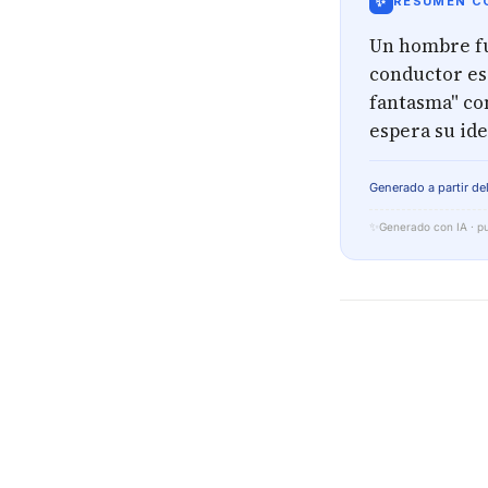
✨
RESUMEN CO
Un hombre fu
conductor esc
fantasma" co
espera su ide
Generado a partir del
✨
Generado con IA · pu