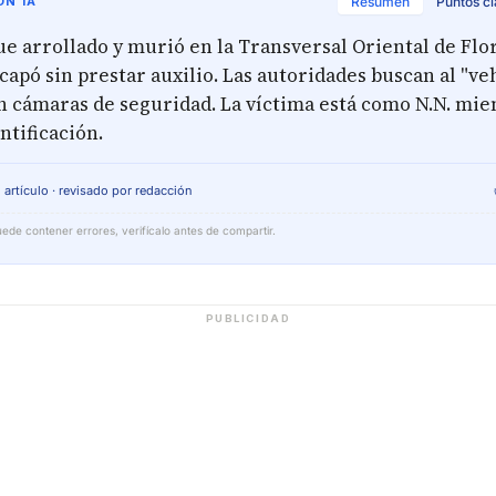
N IA
Resumen
Puntos c
e arrollado y murió en la Transversal Oriental de Flor
apó sin prestar auxilio. Las autoridades buscan al "ve
n cámaras de seguridad. La víctima está como N.N. mie
ntificación.
 artículo · revisado por redacción
ede contener errores, verifícalo antes de compartir.
PUBLICIDAD