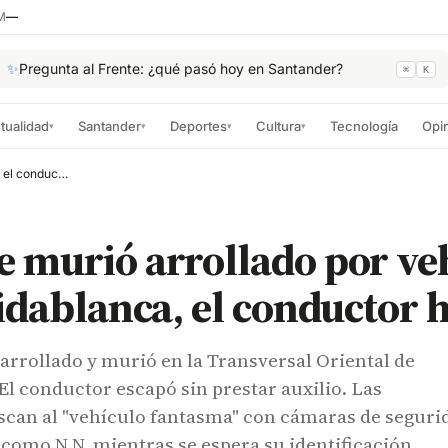
M
—
✨
Pregunta al Frente: ¿qué pasó hoy en Santander?
⌘
K
tualidad
Santander
Deportes
Cultura
Tecnología
Opi
▾
▾
▾
▾
Hombre murió arrollado por vehículo en Floridablanca, el conductor huyó
 murió arrollado por ve
idablanca, el conductor 
rrollado y murió en la Transversal Oriental de
El conductor escapó sin prestar auxilio. Las
scan al "vehículo fantasma" con cámaras de seguri
 como N.N. mientras se espera su identificación.