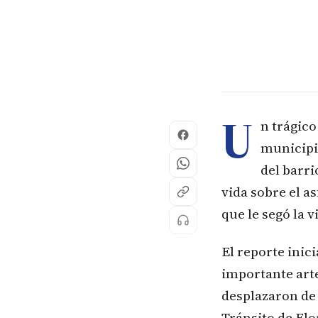
U
n trágico
municipio
del barri
vida sobre el a
que le segó la 
El reporte inici
importante arte
desplazaron de 
Tránsito de Flo