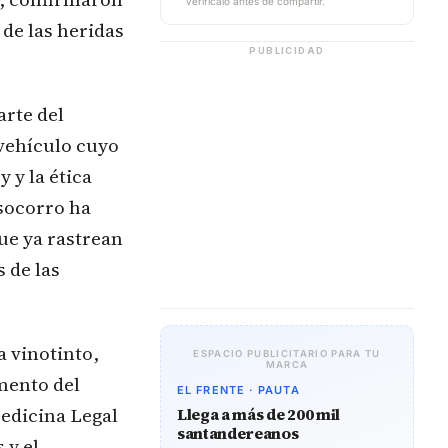
verifícalo antes de compartir.
 de las heridas
PUBLICIDAD
arte del
 vehículo cuyo
y y la ética
 socorro ha
que ya rastrean
 de las
 vinotinto,
ESPACIO PUBLICITARIO PARA TU
MARCA
mento del
EL FRENTE · PAUTA
Medicina Legal
Llega a más de 200 mil
santandereanos
 y el