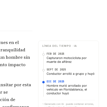
rnes en el
LÍNEA DEL TIEMPO · IA
 tranquilidad
FEB DE 2025
e un hombre sin
Capturaron motociclista por
muerte de alférez
lento impacto
SEPT DE 2025
Conductor arrolló a grupo y huyó
DIC DE 2025
ansitar por esta
Hombre murió arrollado por
vehículo en Floridablanca, el
r se
conductor huyó
cción de
✨
Generado con IA · puede contener errores,
a, confirmaron