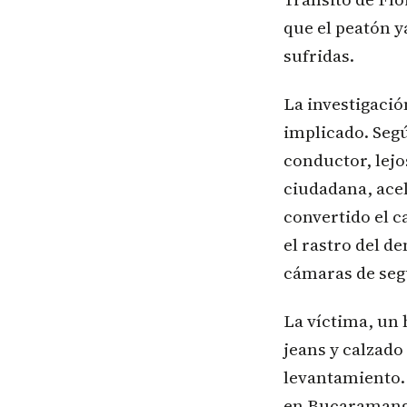
que el peatón y
sufridas.
La investigació
implicado. Segú
conductor, lejos
ciudadana, acel
convertido el c
el rastro del d
cámaras de segu
La víctima, un
jeans y calzad
levantamiento. 
en Bucaramanga 