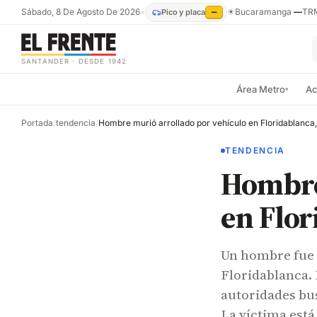
Sábado, 8 De Agosto De 2026
•
☀
Bucaramanga
—
TR
Pico y placa
—
SANTANDER · DESDE 1942
Área Metro
Ac
▾
Portada
/
tendencia
/
TENDENCIA
Hombre
en Flor
Un hombre fue a
Floridablanca. 
autoridades bu
La víctima está