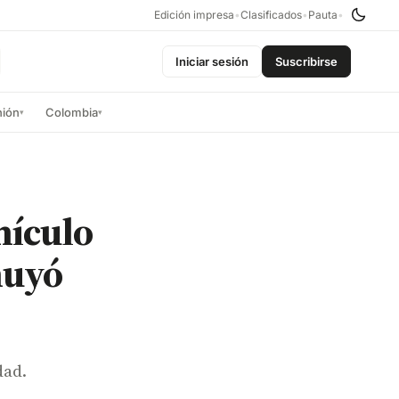
Edición impresa
•
Clasificados
•
Pauta
•
Iniciar sesión
Suscribirse
nión
Colombia
▾
▾
hículo
huyó
dad.