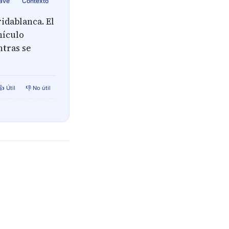
lave
Contexto
idablanca. El
hículo
ntras se
👍 Útil
👎 No útil