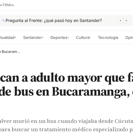
—
TRM
—
✨
Pregunta al Frente: ¿qué pasó hoy en Santander?
⌘
K
tualidad
Santander
Deportes
Cultura
Tecnología
Opi
▾
▾
▾
▾
Identifican a adulto mayor que falleció dentro de bus en Bucaramanga, esto se sabe
ican a adulto mayor que f
de bus en Bucaramanga, 
ñalver murió en un bus cuando viajaba desde Cúcut
para buscar un tratamiento médico especializado 