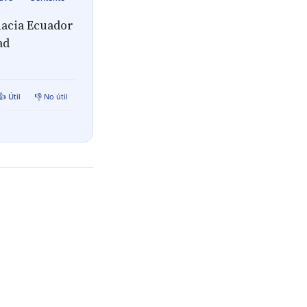
hacia Ecuador
ad
👍 Útil
👎 No útil