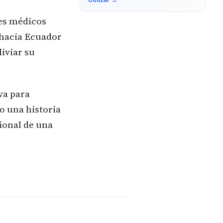
tes médicos
 hacia Ecuador
iviar su
va para
o una historia
ional de una