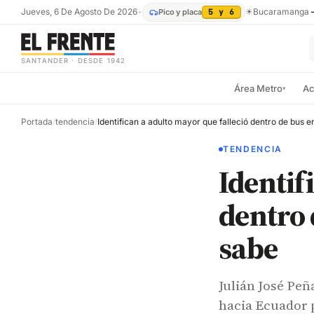
Jueves, 6 De Agosto De 2026
•
☀
Bucaramanga
Pico y placa
5 y 6
SANTANDER · DESDE 1942
Área Metro
Ac
▾
Portada
/
tendencia
/
TENDENCIA
Identif
dentro 
sabe
Julián José Pe
hacia Ecuador 