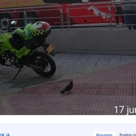
N IA
Resumen
Puntos c