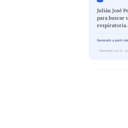
Julián José 
para buscar 
respiratoria.
Generado a partir del
✨
Generado con IA · pu