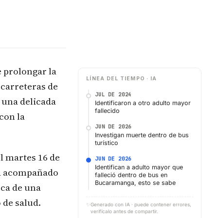
 prolongar la
LÍNEA DEL TIEMPO · IA
 carreteras de
JUL DE 2024
 una delicada
Identificaron a otro adulto mayor
fallecido
con la
JUN DE 2026
Investigan muerte dentro de bus
turístico
l martes 16 de
JUN DE 2026
Identifican a adulto mayor que
ta acompañado
falleció dentro de bus en
Bucaramanga, esto se sabe
usca de una
 de salud.
✨
Generado con IA · puede contener errores,
verifícalo antes de compartir.