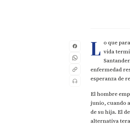
L
o que para
vida termi
Santander.
enfermedad resp
esperanza de r
El hombre empre
junio, cuando 
de su hija. El d
alternativa ter