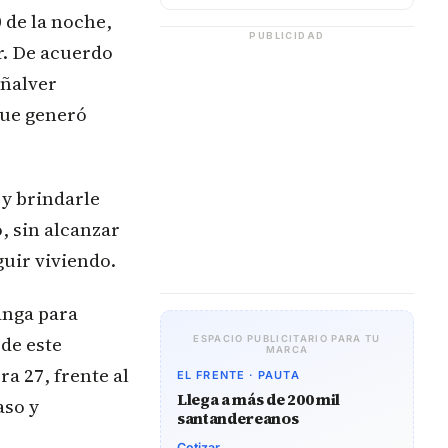
 de la noche,
PUBLICIDAD
r. De acuerdo
eñalver
que generó
 y brindarle
, sin alcanzar
uir viviendo.
anga para
 de este
ESPACIO PUBLICITARIO PARA TU
MARCA
a 27, frente al
EL FRENTE · PAUTA
Llega a más de 200 mil
aso y
santandereanos
Cotizar →