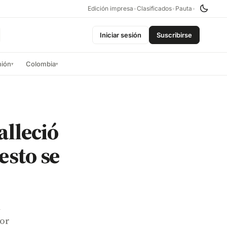
Edición impresa
•
Clasificados
•
Pauta
•
Iniciar sesión
Suscribirse
nión
Colombia
▾
▾
alleció
esto se
a
por