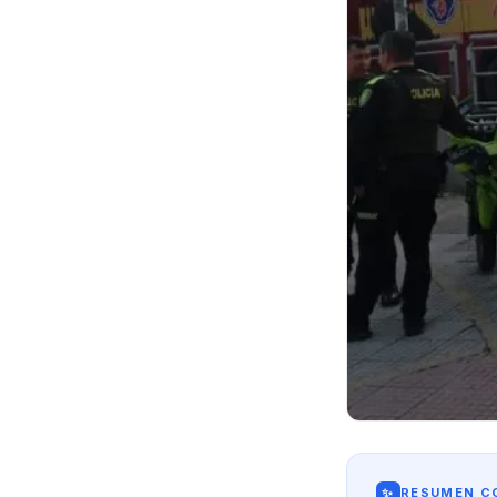
✨
RESUMEN CO