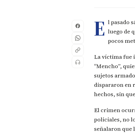
E
l pasado s
luego de 
pocos metr
La víctima fue 
“Mencho”, quie
sujetos armado
dispararon en r
hechos, sin que
El crimen ocurr
policiales, no 
señalaron que l