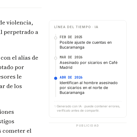
de violencia,
LÍNEA DEL TIEMPO · IA
l perpetrado a
FEB DE 2025
Posible ajuste de cuentas en
Bucaramanga
con el alias de
MAR DE 2026
Asesinado por sicarios en Café
ptado por
Madrid
sores le
ABR DE 2026
Identifican al hombre asesinado
ar de los
por sicarios en el norte de
Bucaramanga
✨
Generado con IA · puede contener errores,
ciones
verifícalo antes de compartir.
stigos
PUBLICIDAD
s cometer el