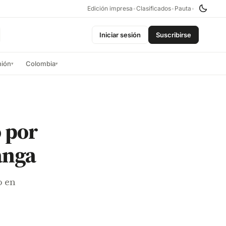
Edición impresa
•
Clasificados
•
Pauta
•
Iniciar sesión
Suscribirse
nión
Colombia
▾
▾
 por
anga
o en