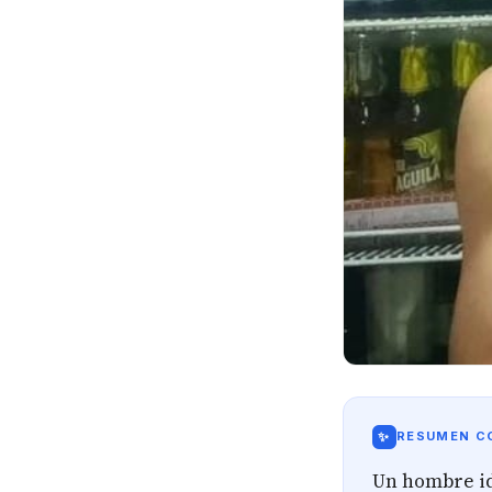
✨
RESUMEN CO
Un hombre id