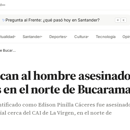
M
—
✨
Pregunta al Frente: ¿qué pasó hoy en Santander?
⌘
K
tualidad
Santander
Deportes
Cultura
Tecnología
Opi
▾
▾
▾
▾
Identifican al hombre asesinado por sicarios en el norte de Bucaramanga
ican al hombre asesinado
s en el norte de Bucaram
tificado como Edison Pinilla Cáceres fue asesinad
ial cerca del CAI de La Virgen, en el norte de