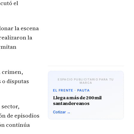
ecutó el
donar la escena
realizaron la
ermitan
l crimen,
 o disputas
ESPACIO PUBLICITARIO PARA TU
MARCA
EL FRENTE · PAUTA
Llega a más de 200 mil
santandereanos
 sector,
Cotizar →
ón de episodios
ión continúa