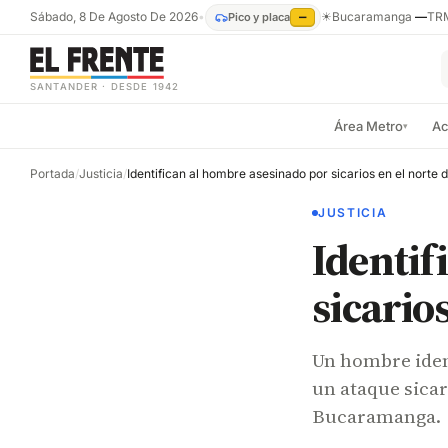
Sábado, 8 De Agosto De 2026
•
☀
Bucaramanga
—
TR
Pico y placa
—
SANTANDER · DESDE 1942
Área Metro
Ac
▾
Portada
/
Justicia
/
JUSTICIA
Identif
sicario
Un hombre iden
un ataque sicar
Bucaramanga.