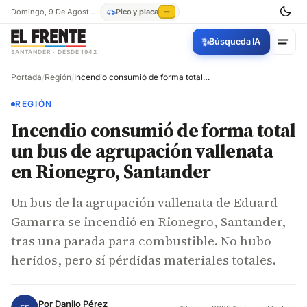
Domingo, 9 De Agosto De 2026
Pico y placa
—
✨
Búsqueda IA
SANTANDER · DESDE 1942
Portada
/
Región
/
Incendio consumió de forma total un bus de agrupación vallenata en Rionegro, Santander
REGIÓN
Incendio consumió de forma total
un bus de agrupación vallenata
en Rionegro, Santander
Un bus de la agrupación vallenata de Eduard
Gamarra se incendió en Rionegro, Santander,
tras una parada para combustible. No hubo
heridos, pero sí pérdidas materiales totales.
Por
Danilo Pérez