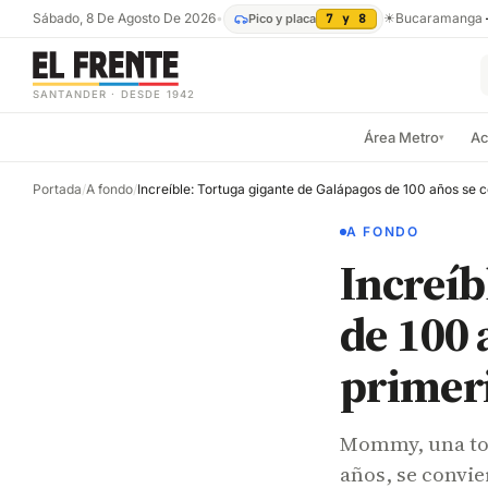
Sábado, 8 De Agosto De 2026
•
☀
Bucaramanga
Pico y placa
7 y 8
SANTANDER · DESDE 1942
Área Metro
Ac
▾
Portada
/
A fondo
/
A FONDO
Increíb
de 100 
primer
Mommy, una tor
años, se convie