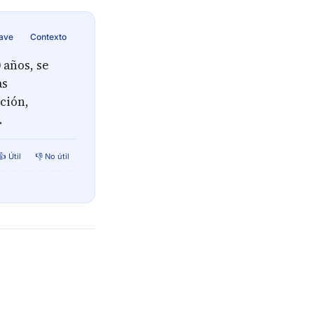
lave
Contexto
años, se
as
ción,
.
👍 Útil
👎 No útil