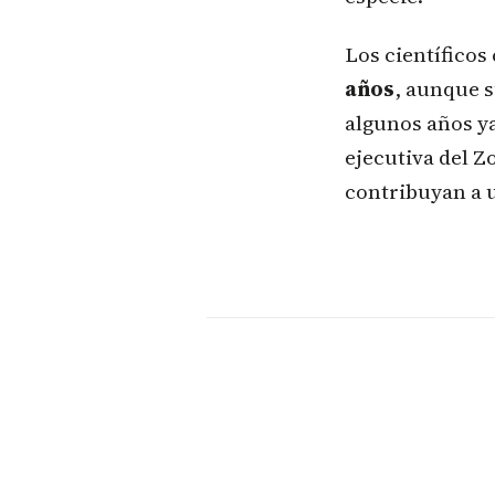
Los científico
años
, aunque s
algunos años ya
ejecutiva del Z
contribuyan a u