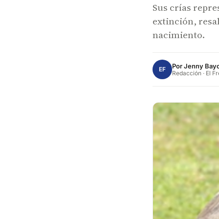
Sus crías repre
extinción, resa
nacimiento.
Por
Jenny Bay
EF
Redacción · El F