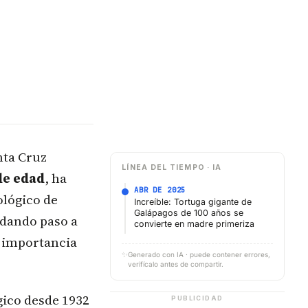
nta Cruz
LÍNEA DEL TIEMPO · IA
de edad
, ha
ABR DE 2025
ológico de
Increíble: Tortuga gigante de
Galápagos de 100 años se
 dando paso a
convierte en madre primeriza
 importancia
✨
Generado con IA · puede contener errores,
verifícalo antes de compartir.
gico desde 1932
PUBLICIDAD