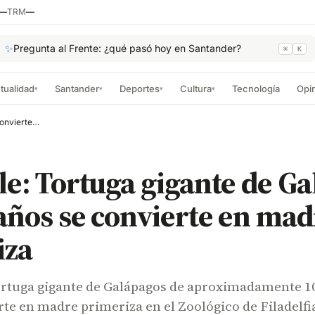
—
TRM
—
✨
Pregunta al Frente: ¿qué pasó hoy en Santander?
⌘
K
tualidad
Santander
Deportes
Cultura
Tecnología
Opi
▾
▾
▾
▾
Increíble: Tortuga gigante de Galápagos de 100 años se convierte en madre primeriza
le: Tortuga gigante de G
años se convierte en mad
iza
tuga gigante de Galápagos de aproximadamente 1
rte en madre primeriza en el Zoológico de Filadelfi