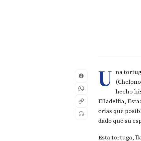
U
na tortug
(Chelono
hecho his
Filadelfia, Est
crías que posi
dado que su esp
Esta tortuga, l