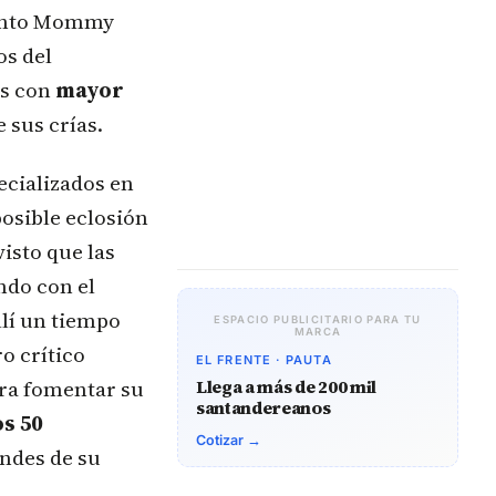
 Tanto Mommy
os del
os con
mayor
 sus crías.
ecializados en
posible eclosión
isto que las
ndo con el
lí un tiempo
ESPACIO PUBLICITARIO PARA TU
MARCA
o crítico
EL FRENTE · PAUTA
ara fomentar su
Llega a más de 200 mil
santandereanos
s 50
Cotizar →
andes de su