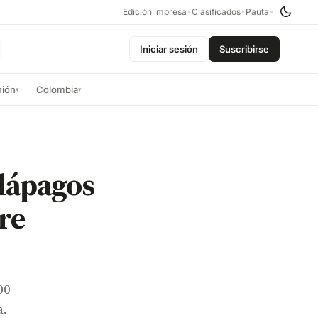
Edición impresa
•
Clasificados
•
Pauta
•
Iniciar sesión
Suscribirse
nión
Colombia
▾
▾
alápagos
re
00
a.