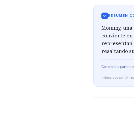
✨
RESUMEN CO
Mommy, una t
convierte en 
representan 
resaltando su
Generado a partir del
✨
Generado con IA · pu