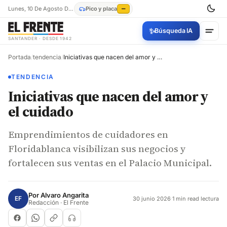
Lunes, 10 De Agosto De 2026
Pico y placa
—
✨
Búsqueda IA
SANTANDER · DESDE 1942
Portada
/
tendencia
/
Iniciativas que nacen del amor y el cuidado
TENDENCIA
Iniciativas que nacen del amor y
el cuidado
Emprendimientos de cuidadores en
Floridablanca visibilizan sus negocios y
fortalecen sus ventas en el Palacio Municipal.
Por
Alvaro Angarita
EF
30 junio 2026
·
1 min read lectura
Redacción · El Frente