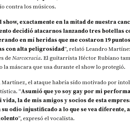
rio contra los músicos.
l show, exactamente en la mitad de nuestra canc
vento decidió atacarnos lanzando tres botellas c
erando en mí heridas que me costaron 19 puntos
as con alta peligrosidad
”, relató Leandro Martíne
es de
Narcocracia
. El guitarrista Héctor Rubiano ta
 la máscara que usa durante el show lo protegió.
Martínez, el ataque habría sido motivado por into
ística. “
Asumió que yo soy gay por mi performa
 vida, la de mis amigos y socios de esta empres
su odio injustificado a lo que se vea diferente, a
iolento
”, expresó el vocalista.