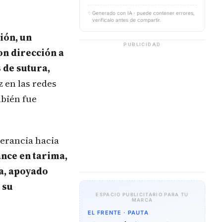
✨
Generado con IA · puede contener errores,
verifícalo antes de compartir.
ión, un
PUBLICIDAD
on dirección a
 de sutura,
z en las redes
mbién fue
lerancia hacia
nce en tarima,
a, apoyado
 su
ESPACIO PUBLICITARIO PARA TU
MARCA
EL FRENTE · PAUTA