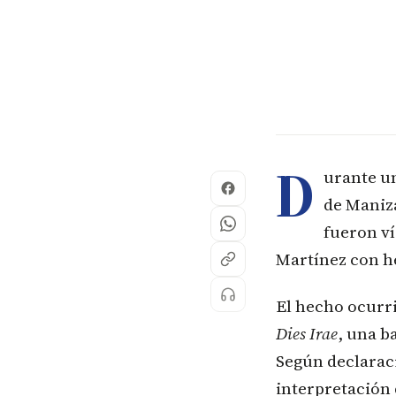
D
urante un
de Maniza
fueron ví
Martínez con he
El hecho ocurri
Dies Irae
, una b
Según declaraci
interpretación