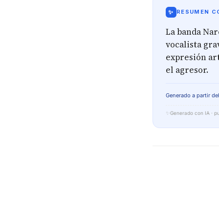
✨
RESUMEN CO
La banda Nar
vocalista gr
expresión art
el agresor.
Generado a partir del
✨
Generado con IA · pu