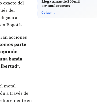
Llega a más de 200 mil
o exacto del
santandereanos
ués del
Cotizar →
bligada a
 en Bogotá.
iarán acciones
 somos parte
a opinión
guna banda
libertad
”,
el metal
ón a través de
e libremente en