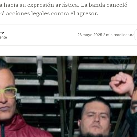
a hacia su expresión artística. La banda canceló
á acciones legales contra el agresor.
ez
26 mayo 2025
·
2 min read lectura
rente