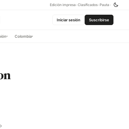
Edición impresa
•
Clasificados
•
Pauta
•
Iniciar sesión
Suscribirse
nión
Colombia
▾
▾
on
o