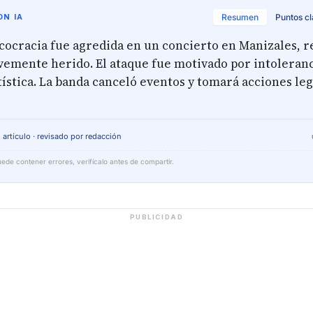
N IA
Resumen
Puntos c
cocracia fue agredida en un concierto en Manizales, r
avemente herido. El ataque fue motivado por intoleranc
ística. La banda canceló eventos y tomará acciones le
 artículo · revisado por redacción
ede contener errores, verifícalo antes de compartir.
PUBLICIDAD