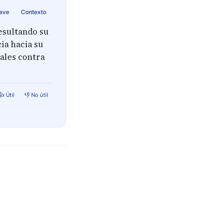
lave
Contexto
esultando su
ia hacia su
gales contra
👍 Útil
👎 No útil