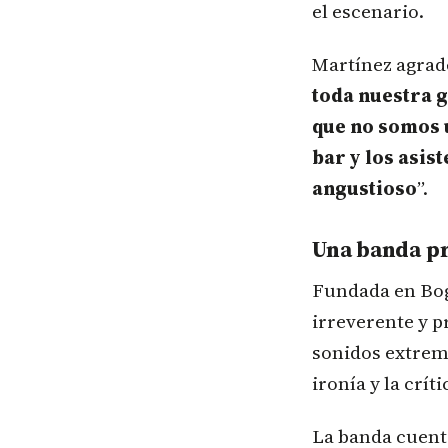
el escenario.
Martínez agrade
toda nuestra g
que no somos u
bar y los asi
angustioso
”.
Una banda pr
Fundada en Bog
irreverente y p
sonidos extremo
ironía y la críti
La banda cuent