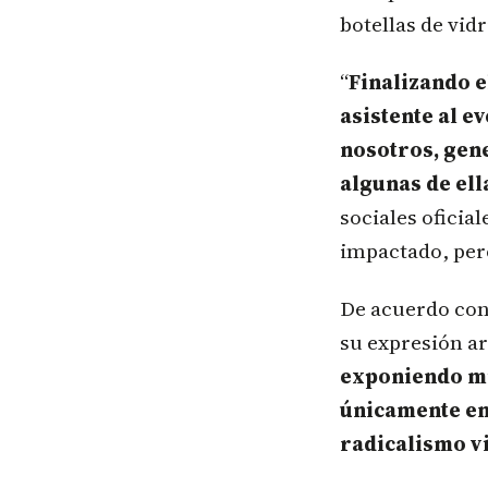
botellas de vid
“
Finalizando e
asistente al e
nosotros, gen
algunas de ell
sociales oficial
impactado, pero
De acuerdo con 
su expresión art
exponiendo mi
únicamente en 
radicalismo v