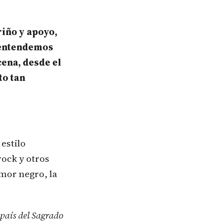
riño y apoyo,
n entendemos
ena, desde el
to tan
estilo
rock y otros
mor negro, la
país del Sagrado