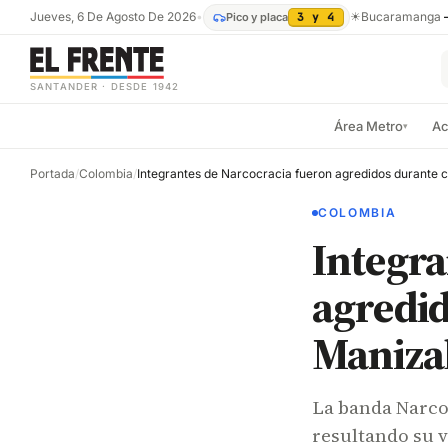
Jueves, 6 De Agosto De 2026
•
☀
Bucaramanga
Pico y placa
3 y 4
SANTANDER · DESDE 1942
Área Metro
Ac
▾
Portada
/
Colombia
/
COLOMBIA
Integra
agredid
Maniza
La banda Narco
resultando su 