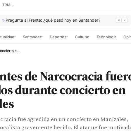
—
TRM
—
✨
Pregunta al Frente: ¿qué pasó hoy en Santander?
⌘
K
tualidad
Santander
Deportes
Cultura
Tecnología
Opi
▾
▾
▾
▾
Integrantes de Narcocracia fueron agredidos durante concierto en Manizales
ntes de Narcocracia fuer
os durante concierto en
les
cracia fue agredida en un concierto en Manizales,
vocalista gravemente herido. El ataque fue motivad