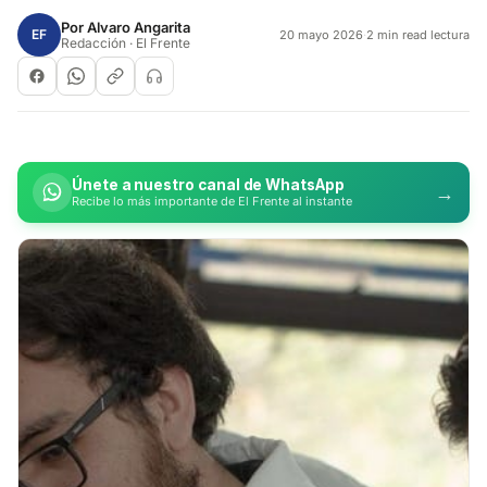
Por
Alvaro Angarita
EF
20 mayo 2026
·
2 min read lectura
Redacción · El Frente
Únete a nuestro canal de WhatsApp
→
Recibe lo más importante de El Frente al instante