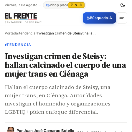
Viernes, 7 De Agosto De 2026
Pico y placa
7 y 8
✨
Búsqueda IA
SANTANDER · DESDE 1942
Portada
/
tendencia
/
Investigan crimen de Steisy: hallan calcinado el cuerpo de una mujer trans en Ciénaga
TENDENCIA
Investigan crimen de Steisy:
hallan calcinado el cuerpo de una
mujer trans en Ciénaga
Hallan el cuerpo calcinado de Steisy, una
mujer trans, en Ciénaga. Autoridades
investigan el homicidio y organizaciones
LGBTIQ+ piden enfoque diferencial.
Por
Juan José Camargo Botello