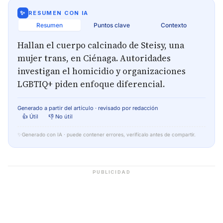
✨
RESUMEN CON IA
Resumen
Puntos clave
Contexto
Hallan el cuerpo calcinado de Steisy, una
mujer trans, en Ciénaga. Autoridades
investigan el homicidio y organizaciones
LGBTIQ+ piden enfoque diferencial.
Generado a partir del artículo · revisado por redacción
👍 Útil
👎 No útil
✨
Generado con IA · puede contener errores, verifícalo antes de compartir.
PUBLICIDAD