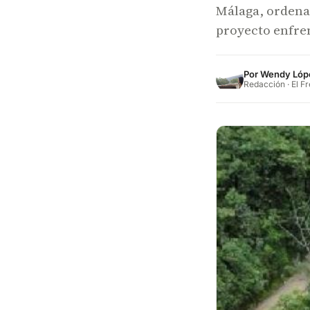
Málaga, ordenad
proyecto enfre
Por
Wendy Lóp
Redacción · El F