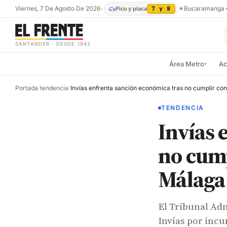
Viernes, 7 De Agosto De 2026
•
☀
Bucaramanga
Pico y placa
7 y 8
SANTANDER · DESDE 1942
Área Metro
Ac
▾
Portada
/
tendencia
/
TENDENCIA
Invías 
no cump
Málaga
El Tribunal Adm
Invías por incu