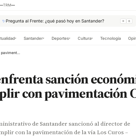
—
TRM
—
✨
Pregunta al Frente: ¿qué pasó hoy en Santander?
⌘
K
tualidad
Santander
Deportes
Cultura
Tecnología
Opi
▾
▾
▾
▾
Invías enfrenta sanción económica tras no cumplir con pavimentación Curos – Málaga
enfrenta sanción económi
lir con pavimentación C
inistrativo de Santander sancionó al director de
mplir con la pavimentación de la vía Los Curos –