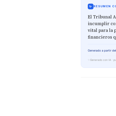
✨
RESUMEN CO
El Tribunal A
incumplir con
vital para la
financieros q
Generado a partir del
✨
Generado con IA · pu