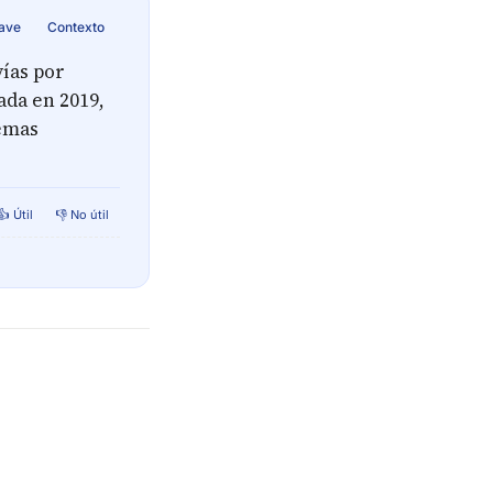
lave
Contexto
vías por
ada en 2019,
lemas
👍 Útil
👎 No útil