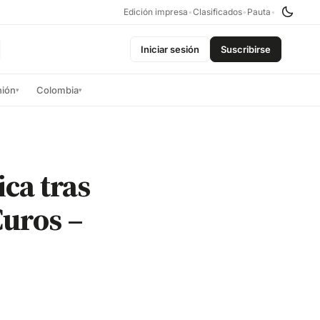
Edición impresa
•
Clasificados
•
Pauta
•
Iniciar sesión
Suscribirse
nión
Colombia
▾
▾
ca tras
uros –