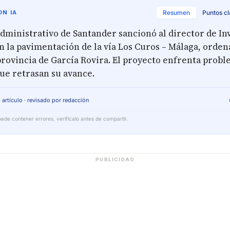
N IA
Resumen
Puntos c
dministrativo de Santander sancionó al director de In
 la pavimentación de la vía Los Curos – Málaga, orden
 provincia de García Rovira. El proyecto enfrenta prob
ue retrasan su avance.
 artículo · revisado por redacción
ede contener errores, verifícalo antes de compartir.
PUBLICIDAD