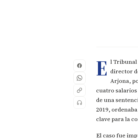
E
l Tribuna
director d
Arjona, p
cuatro salario
de una sentenci
2019, ordenaba 
clave para la c
El caso fue im