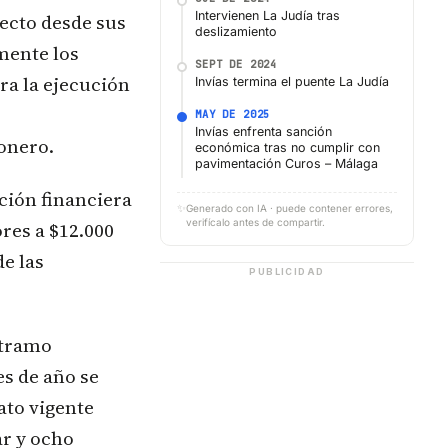
Intervienen La Judía tras
yecto desde sus
deslizamiento
mente los
SEPT DE 2024
ra la ejecución
Invías termina el puente La Judía
MAY DE 2025
Invías enfrenta sanción
sonero.
económica tras no cumplir con
pavimentación Curos – Málaga
ación financiera
✨
Generado con IA · puede contener errores,
verifícalo antes de compartir.
res a $12.000
e las
PUBLICIDAD
 tramo
es de año se
ato vigente
ar y ocho