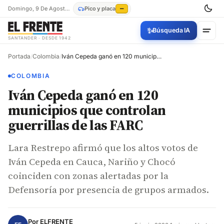
Domingo, 9 De Agosto De 2026
Pico y placa
—
✨
Búsqueda IA
SANTANDER · DESDE 1942
Portada
/
Colombia
/
Iván Cepeda ganó en 120 municipios que controlan guerrillas de las FARC
COLOMBIA
Iván Cepeda ganó en 120
municipios que controlan
guerrillas de las FARC
Lara Restrepo afirmó que los altos votos de
Iván Cepeda en Cauca, Nariño y Chocó
coinciden con zonas alertadas por la
Defensoría por presencia de grupos armados.
Por
ELFRENTE