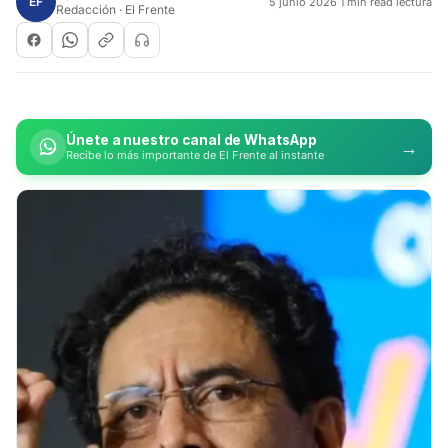
EF
5 junio 2026
·
1 min read lectura
Redacción · El Frente
Únete a nuestro canal de WhatsApp
→
Recibe lo más importante de El Frente al instante