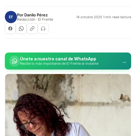
Por
Danilo Pérez
EF
14 octubre 2025
·
1 min read lectura
Redacción · El Frente
Únete a nuestro canal de WhatsApp
→
Recibe lo más importante de El Frente al instante